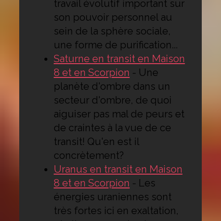
travail évolutif important sur
son pouvoir personnel au
sein de la sphère sociale,
une forme de purification...
Saturne en transit en Maison
8 et en Scorpion
-
Une
planète d'ombre dans un
secteur d'ombre, de quoi
aiguiser pas mal de peurs et
de craintes à la vue de ce
transit! Qu'en est il
concrètement?
Uranus en transit en Maison
8 et en Scorpion
-
Les
énergies uraniennes sont
très fortes ici en exaltation,