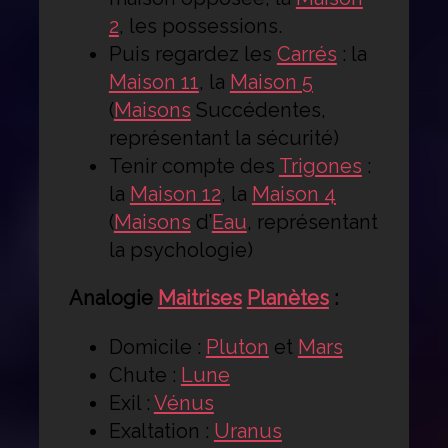
2
, les possessions.
Puis regardez les
Carrés
: la
Maison 11
, la
Maison 5
(
Maisons
Succédentes,
représentant la sécurité)
Tenir compte des
Trigones
:
la
Maison 12
, la
Maison 4
(
Maisons
d’
Eau
, représentant
la psychologie)
Analogie
Maitrises
Planètes
:
Domicile :
Pluton
et
Mars
Chute :
Lune
Exil :
Vénus
Exaltation :
Uranus