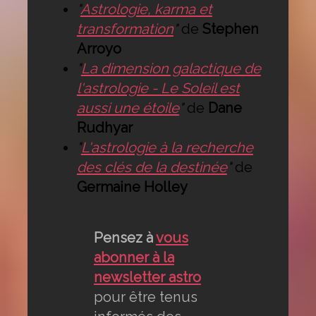
"
Astrologie, karma et
transformation
"
de
Stephen
Arroyo
"
La dimension galactique de
l'astrologie - Le Soleil est
aussi une étoile
"
de
Dane
Rudhyar
"
L'astrologie à la recherche
des clés de la destinée
"
de
Germaine Holley
Pensez à
vous
abonner à la
newsletter astro
pour être tenus