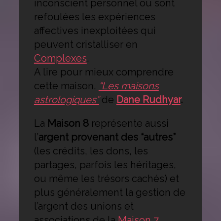
inconscient personnel où sont
refoulées les expériences
affectives inexploitées qui
peuvent cristalliser en
Complexes
.
A lire pour mieux comprendre
cette maison,
“Les maisons
astrologiques”
de
Dane Rudhyar
.
La
Maison 8
représente aussi
l’
argent provenant des “autres”
(les crédits, les dons, les
partages, parfois les héritages,
ou même les trésors cachés) et
plus généralement la gestion de
l’argent des unions et
associations de la
Maison 7