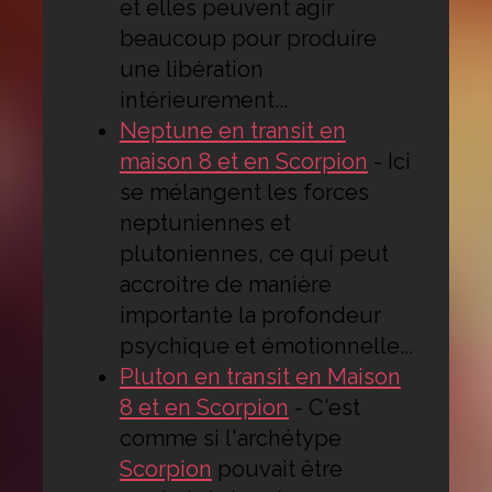
et elles peuvent agir
beaucoup pour produire
une libération
intérieurement...
Neptune en transit en
maison 8 et en Scorpion
-
Ici
se mélangent les forces
neptuniennes et
plutoniennes, ce qui peut
accroitre de manière
importante la profondeur
psychique et émotionnelle...
Pluton en transit en Maison
8 et en Scorpion
-
C'est
comme si l'archétype
Scorpion
pouvait être