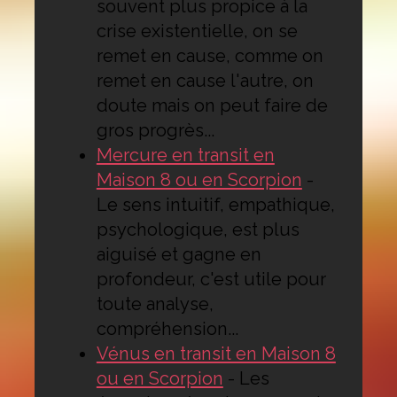
souvent plus propice à la
crise existentielle, on se
remet en cause, comme on
remet en cause l'autre, on
doute mais on peut faire de
gros progrès...
Mercure en transit en
Maison 8 ou en Scorpion
-
Le sens intuitif, empathique,
psychologique, est plus
aiguisé et gagne en
profondeur, c'est utile pour
toute analyse,
compréhension...
Vénus en transit en Maison 8
ou en Scorpion
-
Les