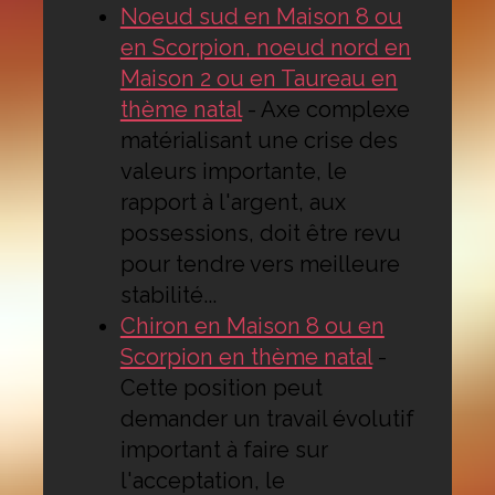
Noeud sud en Maison 8 ou
en Scorpion, noeud nord en
Maison 2 ou en Taureau en
thème natal
-
Axe complexe
matérialisant une crise des
valeurs importante, le
rapport à l'argent, aux
possessions, doit être revu
pour tendre vers meilleure
stabilité...
Chiron en Maison 8 ou en
Scorpion en thème natal
-
Cette position peut
demander un travail évolutif
important à faire sur
l'acceptation, le