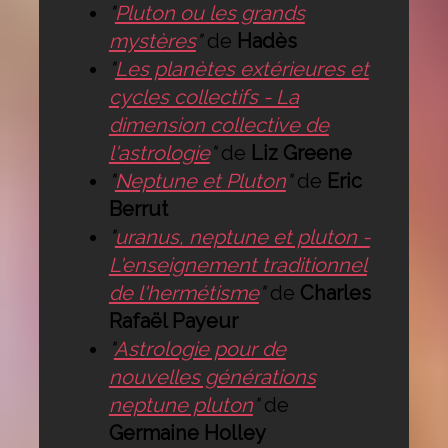
"
Pluton ou les grands
mystères
"
de
Hadès
"
Les planètes extérieures et
cycles collectifs - La
dimension collective de
l'astrologie
"
de
Liz Greene
"
Neptune et Pluton
"
de
Eric
Berrut
"
uranus, neptune et pluton -
L'enseignement traditionnel
de l'hermétisme
"
de
Charles
Rafaël Payeur
"
Astrologie pour de
nouvelles générations
neptune pluton
"
de
Germaine Holley