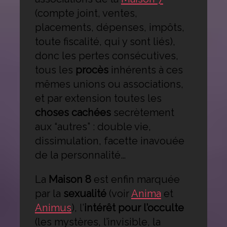
(compte joint, ventes,
placements, dépenses, impôts,
toute fiscalité, qui y sont liés),
donc les pertes consécutives,
tous les
procès
inhérents à ces
mêmes unions ou associations,
et par extension toutes les
choses cachées
secrètement
aux “autres” : double vie,
dissimulation, facette inavouée
de la personnalité…
La
Maison 8
est enfin marquée
par la
sexualité
(voir
Anima
et
Animus
), l’
intérêt pour l’occulte
(les mystères, l’invisible, la