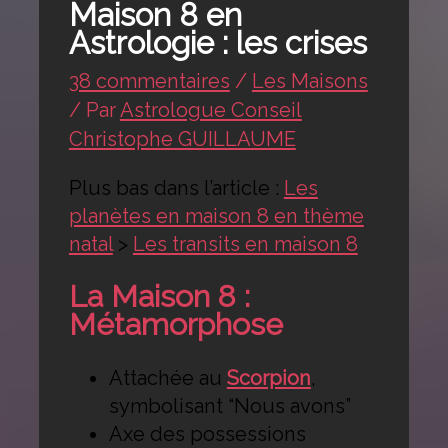
Maison 8 en
Astrologie : les crises
38 commentaires
/
Les Maisons
/ Par
Astrologue Conseil
Christophe GUILLAUME
Plus bas dans l’article :
Les
planètes en maison 8 en thème
natal
>
Les transits en maison 8
La Maison 8 :
Métamorphose
Attachée au
Scorpion
,
symbolisant “Nous avons”
Axe des possessions