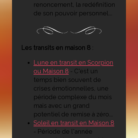
renoncement, la redéfinition
de son pouvoir personnel...
Les transits en maison 8
:
Lune en transit en Scorpion
ou Maison 8
-
C'est un
temps bien souvent de
crises émotionnelles, une
période complexe du mois
mais avec un grand
potentiel de remise à zéro...
Soleil en transit en Maison 8
-
Période de l'année