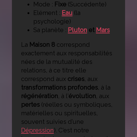
Mode :
Fixe
(Succédente)
Elément :
Eau
(la
psychologie)
Sa planète :
Pluton
et
Mars
La
Maison 8
correspond
exactement aux responsabilités
nées de la mutualité des
relations, à ce titre elle
correspond aux
crises
, aux
transformations profondes
, à la
régénération
, à l’
évolution
, aux
pertes
(réelles ou symboliques,
matérielles ou spirituelles,
souvent suivies d’une
Dépression
). C’est notre