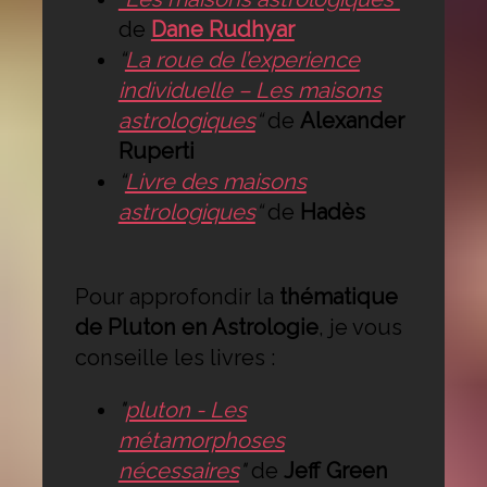
de
Dane Rudhyar
“
La roue de l’experience
individuelle – Les maisons
astrologiques
“
de
Alexander
Ruperti
“
Livre des maisons
astrologiques
“
de
Hadès
Pour approfondir la
thématique
de Pluton en Astrologie
, je vous
conseille les livres :
"
pluton - Les
métamorphoses
nécessaires
"
de
Jeff Green