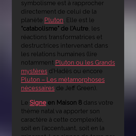
symbolisme est à rapprocher
directement de celui de la
planète
Pluton
. Elle est le
“catabolisme” de l’Autre
, les
réactions transformatrices et
destructrices intervenant dans
les relations humaines (lire
notamment
Pluton ou les Grands
mystères
d’Hadès ou encore
Pluton – Les métamorphoses
nécessaires
de Jeff Green).
Le
Signe
en Maison 8
dans votre
thème natal va apporter son
caractère à cette complexité,
soit en l’accentuant, soit en la