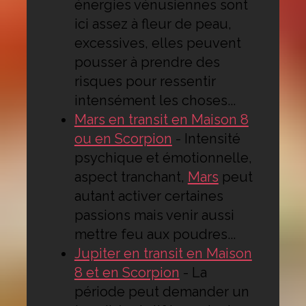
énergies vénusiennes sont
ici assez à fleur de peau,
excessives, elles peuvent
pousser à prendre des
risques pour ressentir
intensément les choses...
Mars en transit en Maison 8
ou en Scorpion
-
Intensité
psychique et émotionnelle,
aspect tranchant,
Mars
peut
autant activer certaines
passions mais venir aussi
mettre feu aux poudres...
Jupiter en transit en Maison
8 et en Scorpion
-
La
période peut demander un