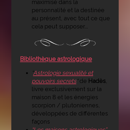
maximisé dans la
personnalité et la destinée
au présent, avec tout ce que
cela peut supposer...
Bibliothèque astrologique
“
Astrologie sexualité et
pouvoirs secrets
“
de
Hadès
,
livre exclusivement sur la
maison 8 et les énergies
scorpion / plutoniennes,
développées de différentes
façons
“Les maisons astrologiques”