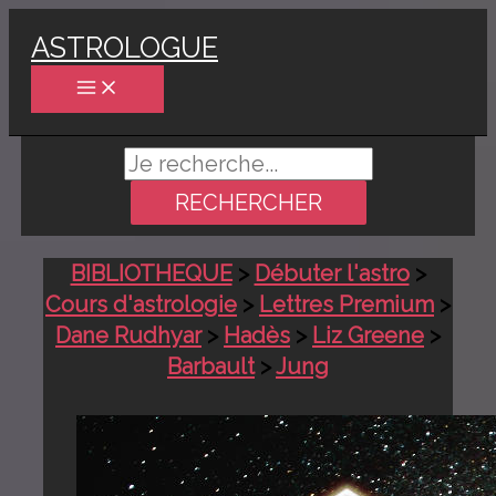
Aller
ASTROLOGUE
au
contenu
Rechercher :
BIBLIOTHEQUE
>
Débuter l'astro
>
Cours d'astrologie
>
Lettres Premium
>
Dane Rudhyar
>
Hadès
>
Liz Greene
>
Barbault
>
Jung