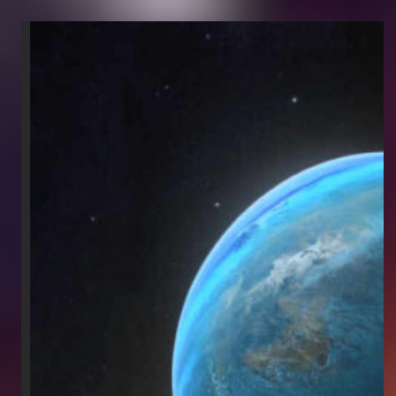
Saturne
en
Bélier
2025-
2028