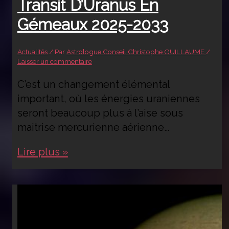
Transit D’Uranus En
Gémeaux 2025-2033
Actualités
/ Par
Astrologue Conseil Christophe GUILLAUME
/
Laisser un commentaire
C’est un changement élémental
important, où les énergies uraniennes
seront beaucoup plus à l’aise sous
maitrise mercurienne aérienne…
Transit
Lire plus »
d’Uranus
en
Gémeaux
2025-
2033