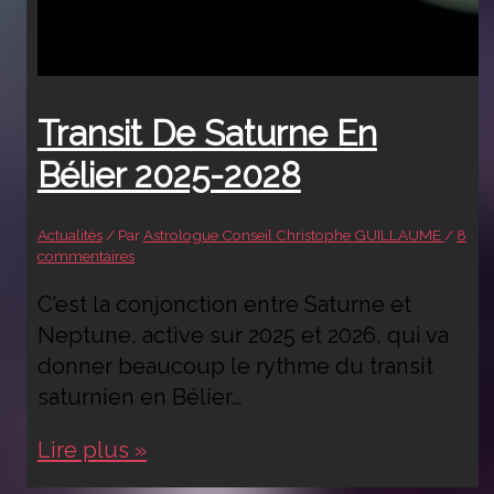
Transit De Saturne En
Bélier 2025-2028
Actualités
/ Par
Astrologue Conseil Christophe GUILLAUME
/
8
commentaires
C’est la conjonction entre Saturne et
Neptune, active sur 2025 et 2026, qui va
donner beaucoup le rythme du transit
saturnien en Bélier…
Transit
Lire plus »
de