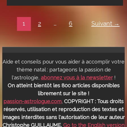
de
Jupiter
en
1
2
…
6
Suivant
→
Gémeaux
en
2024/2025
Aide et conseils pour vous aider à accomplir votre
thème natal : partageons la passion de
l'astrologie,
abonnez vous à la newsletter
!
On atteint bientôt les 800 articles disponibles
librement sur le site !
passion-astrologue.com
,
COPYRIGHT : Tous droits
réservés, utilisation et reproduction des textes et
images interdites sans l'autorisation de leur auteur
Christophe GUILLAUME.
Go to the English version