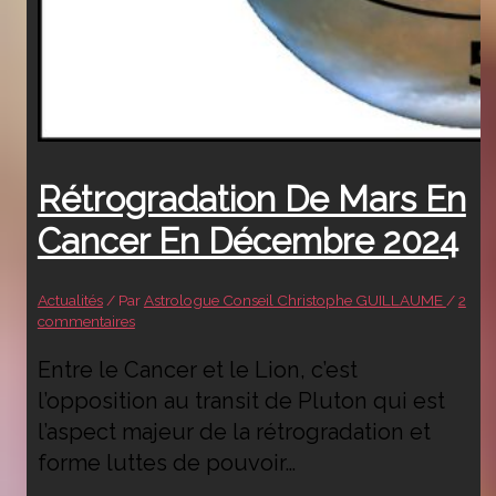
Rétrogradation De Mars En
Cancer En Décembre 2024
Actualités
/ Par
Astrologue Conseil Christophe GUILLAUME
/
2
commentaires
Entre le Cancer et le Lion, c’est
l’opposition au transit de Pluton qui est
l’aspect majeur de la rétrogradation et
forme luttes de pouvoir…