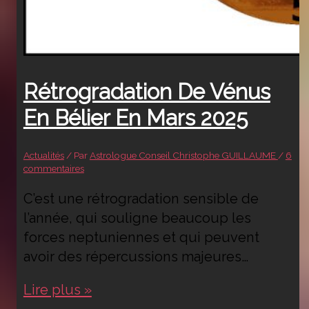
Rétrogradation De Vénus
En Bélier En Mars 2025
Actualités
/ Par
Astrologue Conseil Christophe GUILLAUME
/
6
commentaires
C’est une rétrogradation sensible de
l’année, qui souligne beaucoup les
forces neptuniennes et qui peuvent
avoir des répercussions majeures…
Rétrogradation
Lire plus »
de