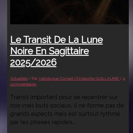
Le Transit De La Lune
Noire En Sagittaire
2025/2026
Actualités
/ Par
Astrologue Conseil Christophe GUILLAUME
/
4
commentaires
Transit important pour se recentrer sur
nos vrais buts sociaux, il ne forme pas de
grands aspects mais est surtout rythmé
par les phases rapides…