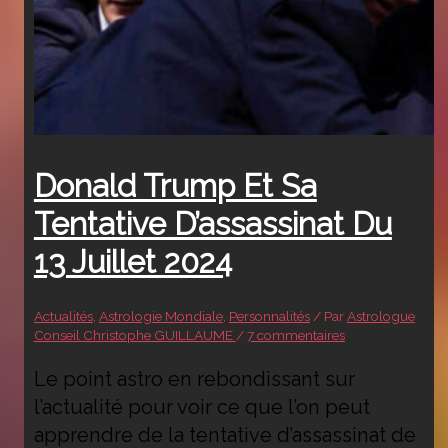
Donald Trump Et Sa
Tentative D’assassinat Du
13 Juillet 2024
Actualités
,
Astrologie Mondiale
,
Personnalités
/ Par
Astrologue
Conseil Christophe GUILLAUME
/
7 commentaires
Le point astro en rebondissant sur
l’actualité pour voir ce que l’on peut
apprendre de la tentative d’assassinat de