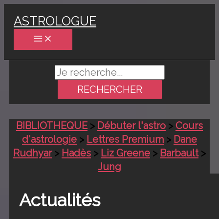
Aller
ASTROLOGUE
au
contenu
Rechercher :
BIBLIOTHEQUE
>
Débuter l'astro
>
Cours
d'astrologie
>
Lettres Premium
>
Dane
Rudhyar
>
Hadès
>
Liz Greene
>
Barbault
>
Jung
Actualités