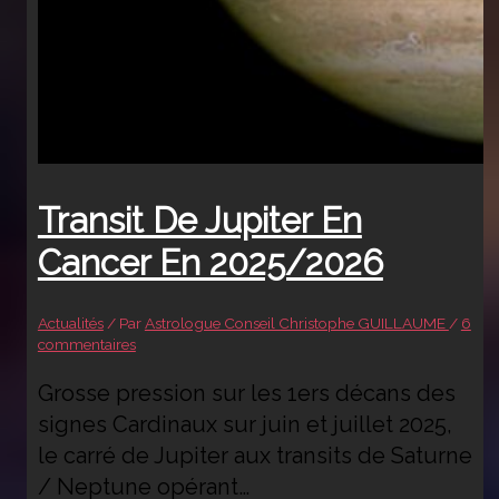
Transit De Jupiter En
Cancer En 2025/2026
Actualités
/ Par
Astrologue Conseil Christophe GUILLAUME
/
6
commentaires
Grosse pression sur les 1ers décans des
signes Cardinaux sur juin et juillet 2025,
le carré de Jupiter aux transits de Saturne
/ Neptune opérant…