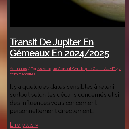
Transit De Jupiter En
Gémeaux En 2024/2025
Actualités
/ Par
Astrologue Conseil Christophe GUILLAUME
/
2
commentaires
Il y a quelques dates sensibles à retenir
surtout selon les décans concernés et si
des influences vous concernent
personnellement directement…
Transit
Lire plus »