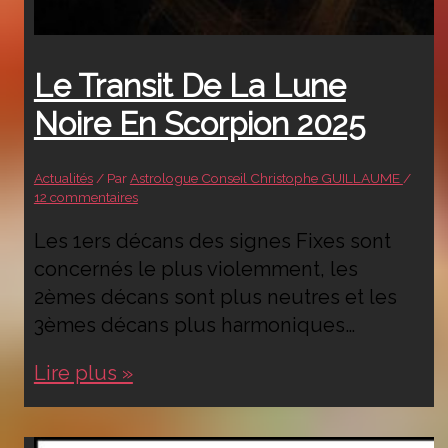
Le Transit De La Lune
Noire En Scorpion 2025
Actualités
/ Par
Astrologue Conseil Christophe GUILLAUME
/
12 commentaires
Les 1ers décans des signes Fixes sont
concernés le plus violemment, les
2èmes décans sont plus neutres et les
3èmes décans plus harmoniques…
Le
Lire plus »
transit
de