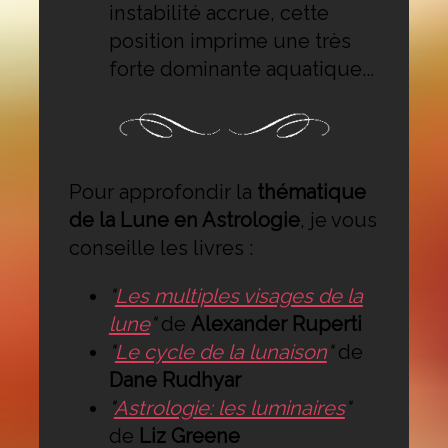
instabilité accrue, cette
position imprime une très
forte dominante aquatique...
Pour approfondir la
thématique
de la Lune en Astrologie
, je vous
conseille les livres :
"
Les multiples visages de la
lune
"
de
Alexander Ruperti
"
Le cycle de la lunaison
"
de
Dane Rudhyar
"
Astrologie: les luminaires
"
de
Liz Greene