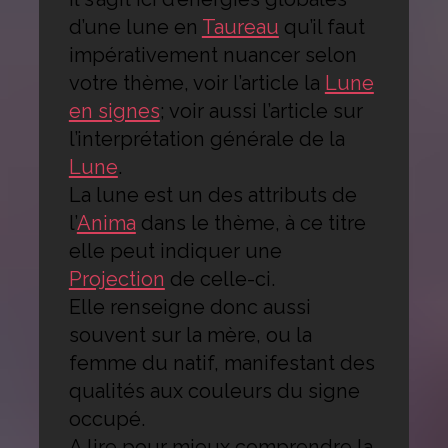
d’une lune en
Taureau
qu’il faut
impérativement nuancer selon
votre thème, voir l’article la
Lune
en signes
; voir aussi l’article sur
l’interprétation générale de la
Lune
.
La lune est un des attributs de
l’
Anima
dans le thème, à ce titre
elle peut indiquer une
Projection
de celle-ci.
Elle renseigne donc aussi
souvent sur la mère, ou la
femme du natif, manifestant des
qualités aux couleurs du signe
occupé.
A lire pour mieux comprendre la