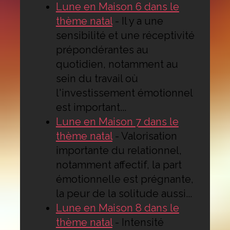
Lune en Maison 6 dans le
thème natal
-
Il y a une
sensibilité et une réceptivité
prépondérantes au
quotidien, notamment au
sein du travail où
l'investissement émotionnel
est important...
Lune en Maison 7 dans le
thème natal
-
Valorisation
importante du relationnel,
notamment affectif, la part
émotionnelle est prégnante,
la peur de la solitude aussi...
Lune en Maison 8 dans le
thème natal
-
Intensité