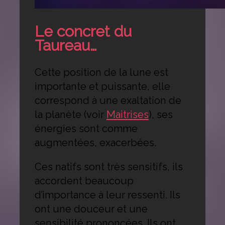
Le concret du
Taureau…
Cette position de la lune est
importante et puissante, elle
correspond à une exaltation de
la planète (voir
Maitrises
), ses
énergies sont comme
augmentées, exacerbées.
Ces natifs sont très sensitifs, ils
accordent beaucoup
d’importance à leur ressenti. Ils
ont une douceur et une
sensibilité prononcées. Ils ont