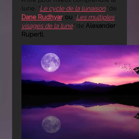
lune,
“
Le cycle de la lunaison
“
de
Dane Rudhyar
, ou
“
Les multiples
visages de la lune
“
de
Alexander
Ruperti.