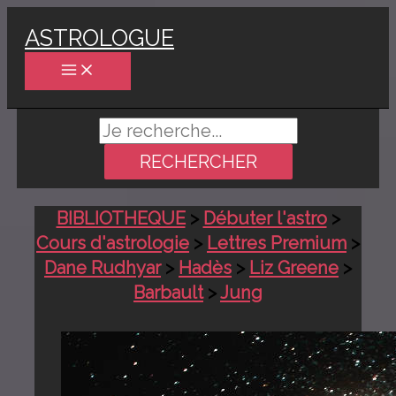
Aller
ASTROLOGUE
au
contenu
Rechercher :
BIBLIOTHEQUE
>
Débuter l'astro
>
Cours d'astrologie
>
Lettres Premium
>
Dane Rudhyar
>
Hadès
>
Liz Greene
>
Barbault
>
Jung