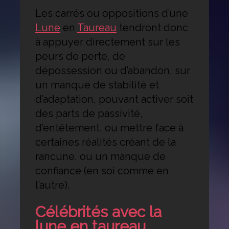
Les carrés ou oppositions d’une
Lune
en
Taureau
tendront donc
à appuyer directement sur les
peurs de perte, de
dépossession ou d’abandon, sur
un manque de stabilité et
d’adaptation, pouvant activer soit
des parts de passivité,
d’entêtement, ou mettre face à
certaines réalités créant de la
rancune, ou un manque de
confiance (en soi comme en
l’autre).
Célébrités avec la
lune en taureau