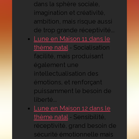
dans la sphère sociale,
imagination et créativité,
ambition, mais risque aussi
de trop grande réceptivité...
Lune en Maison 11 dans le
thème natal
-
Socialisation
facilité, mais produisant
également une
intellectualisation des
émotions, et renforçant
puissamment le besoin de
liberté...
Lune en Maison 12 dans le
thème natal
-
Sensibilité,
réceptivité, grand besoin de
sécurité émotionnelle mais