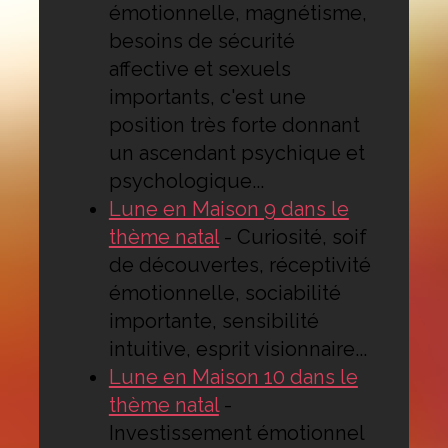
émotionnelle, magnétisme,
besoins de sécurité
affective et sexuels
importants, c'est une
position très forte donnant
un ascendant psychique et
psychologique...
Lune en Maison 9 dans le
thème natal
-
Curiosité, soif
de découvertes, réceptivité
émotionnelle, sociabilité
importante, sensibilité
intuitive, esprit visionnaire...
Lune en Maison 10 dans le
thème natal
-
Investissement émotionnel