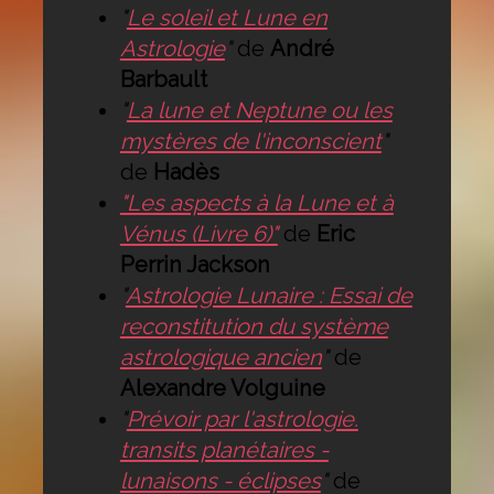
"
Le soleil et Lune en
Astrologie
"
de
André
Barbault
"
La lune et Neptune ou les
mystères de l'inconscient
"
de
Hadès
"Les aspects à la Lune et à
Vénus (Livre 6)"
de
Eric
Perrin Jackson
"
Astrologie Lunaire : Essai de
reconstitution du système
astrologique ancien
"
de
Alexandre Volguine
"
Prévoir par l'astrologie.
transits planétaires -
lunaisons - éclipses
"
de