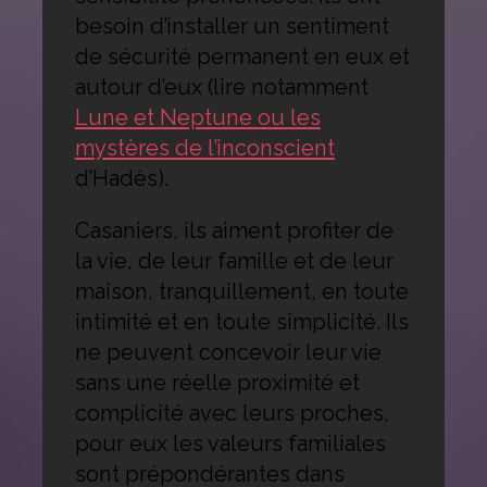
besoin d’installer un sentiment
de sécurité permanent en eux et
autour d’eux (lire notamment
Lune et Neptune ou les
mystères de l’inconscient
d’Hadès).
Casaniers, ils aiment profiter de
la vie, de leur famille et de leur
maison, tranquillement, en toute
intimité et en toute simplicité. Ils
ne peuvent concevoir leur vie
sans une réelle proximité et
complicité avec leurs proches,
pour eux les valeurs familiales
sont prépondérantes dans