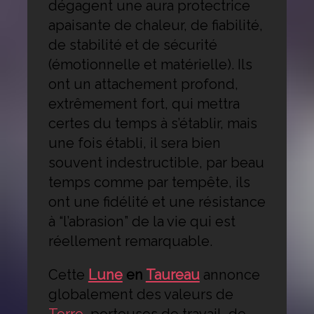
dégagent une aura protectrice
apaisante de chaleur, de fiabilité,
de stabilité et de sécurité
(émotionnelle et matérielle). Ils
ont un attachement profond,
extrêmement fort, qui mettra
certes du temps à s’établir, mais
une fois établi, il sera bien
souvent indestructible, par beau
temps comme par tempête, ils
ont une fidélité et une résistance
à “l’abrasion” de la vie qui est
réellement remarquable.
Cette
Lune
en
Taureau
annonce
globalement des valeurs de