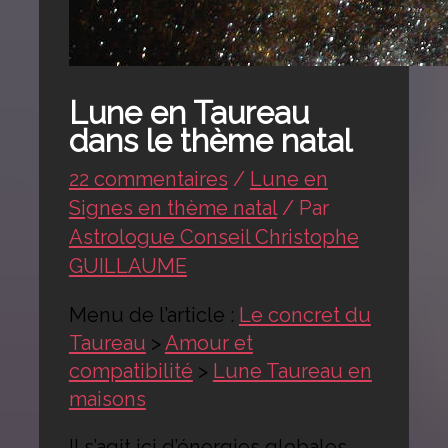
Lune en Taureau
dans le thème natal
22 commentaires
/
Lune en
Signes en thème natal
/ Par
Astrologue Conseil Christophe
GUILLAUME
Menu de l’article :
Le concret du
Taureau
>
Amour et
compatibilité
>
Lune Taureau en
maisons
Il s’agit ici d’énergies globales