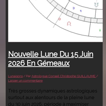
Nouvelle Lune Du 15 Juin
2026 En Gémeaux
Lunaisons
/ Par
Astrologue Conseil Christophe GUILLAUME
/
Laisser un commentaire
Très grosses dynamiques astrologiques
surtout aux alentours de la pleine lune
du 30 juin 2026, période à maximiser