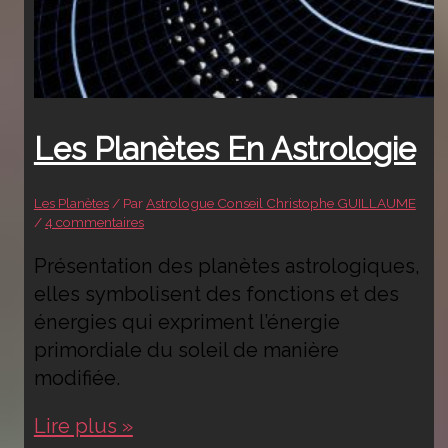
Les Planètes En Astrologie
Les Planètes
/ Par
Astrologue Conseil Christophe GUILLAUME
/
4 commentaires
Présentation des planètes astrologiques,
elles symbolisent des fonctions et des
énergies qui expriment l’énergie
primordiale du soleil de manière
modifiée.
Les
Lire plus »