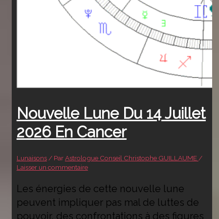
Nouvelle Lune Du 14 Juillet
2026 En Cancer
Lunaisons
/ Par
Astrologue Conseil Christophe GUILLAUME
/
Laisser un commentaire
Les énergies de cette nouvelle lune
peuvent impliquer pas mal de luttes de
pouvoir, des confrontations à des figures