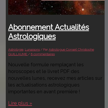
Abonnement Actualités
Astrologiques
Astrologie
,
Lunaisons
/ Par
Astrologue Conseil Christophe
GUILLAUME
/
8 commentaires
Nouvelle formule remplaçant les
horoscopes et le livret PDF des
nouvelles lunes, recevez mes articles sur
les actualisations astrologiques
importantes en avant première !
Abonnement
Lire plus »