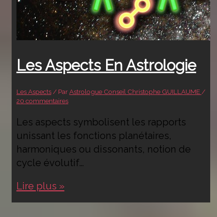
Les Aspects En Astrologie
Les Aspects
/ Par
Astrologue Conseil Christophe GUILLAUME
/
20 commentaires
Les aspects symbolisent les rapports
unissant les fonctions planétaires,
harmoniques ou dissonants, notion de
cycle évolutif…
Les
Lire plus »
Aspects
en