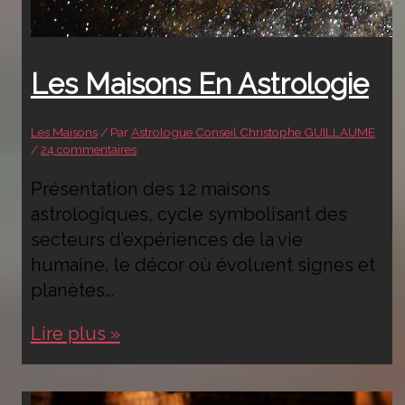
Les Maisons En Astrologie
Les Maisons
/ Par
Astrologue Conseil Christophe GUILLAUME
/
24 commentaires
Présentation des 12 maisons
astrologiques, cycle symbolisant des
secteurs d’expériences de la vie
humaine, le décor où évoluent signes et
planètes…
Les
Lire plus »
Maisons
en