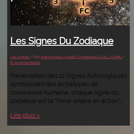
Les Signes Du Zodiaque
Les Signes
/ Par
Astrologue Conseil Christophe GUILLAUME
/
8 commentaires
Présentation des 12 Signes Astrologiques
symbolisant des archétypes de
conscience humaine, chaque signe du
zodiaque est la “force solaire en action”…
Les
Lire plus »
signes
du