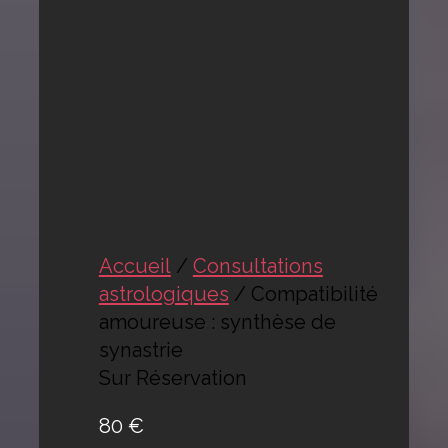
Accueil
/
Consultations
astrologiques
/ Compatibilité
amoureuse : synthèse de
synastrie
Sur Réservation
80
€