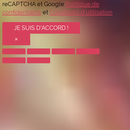
reCAPTCHA et Google
Politique de
confidentialité
et
Conditions d'utilisation
.
JE SUIS D'ACCORD !