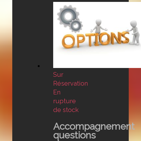
Sur
Réservation
En
rupture
de stock
Accompagnement
questions