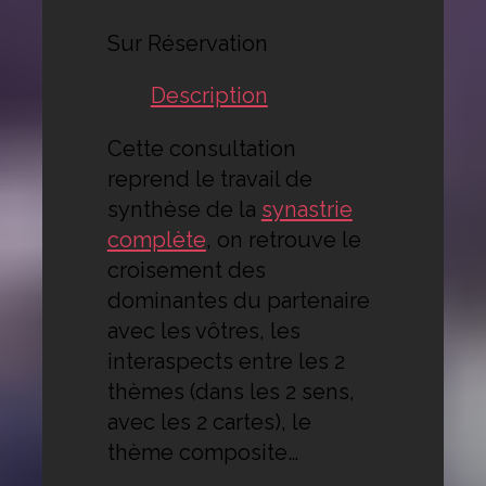
Sur Réservation
Description
Cette consultation
reprend le travail de
synthèse de la
synastrie
complète
, on retrouve le
croisement des
dominantes du partenaire
avec les vôtres, les
interaspects entre les 2
thèmes (dans les 2 sens,
avec les 2 cartes), le
thème composite…