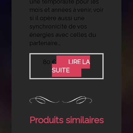
une temporalité pour les
mois et années à venir, voir
si il opère aussi une
synchronicité de vos
énergies avec celles du
partenaire…
80
€
LIRE LA
SUITE
Produits similaires