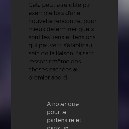
Cela peut être utile par
exemple lors d’une
nouvelle rencontre, pour
mieux déterminer quels
sont les liens et tensions
qui peuvent s’établir au
sein de la liaison, faisant
ressortir même des
choses cachées au
premier abord.
A noter que
pour le
partenaire et
dans un