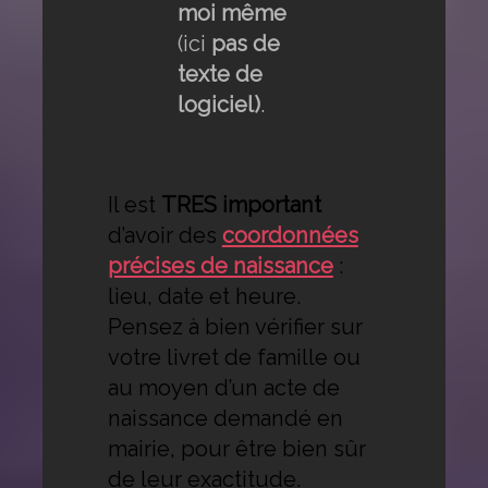
moi même
(ici
pas de
texte de
logiciel)
.
Il est
TRES important
d’avoir des
coordonnées
précises de naissance
:
lieu, date et heure.
Pensez à bien vérifier sur
votre livret de famille ou
au moyen d’un acte de
naissance demandé en
mairie, pour être bien sûr
de leur exactitude.