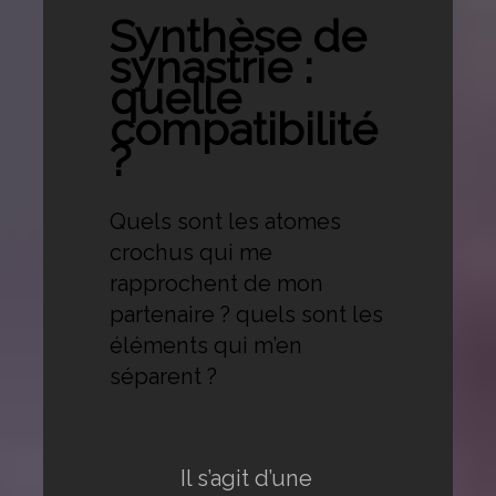
Synthèse de
synastrie :
quelle
compatibilité
?
Quels sont les atomes
crochus qui me
rapprochent de mon
partenaire ? quels sont les
éléments qui m’en
séparent ?
Il s’agit d’une