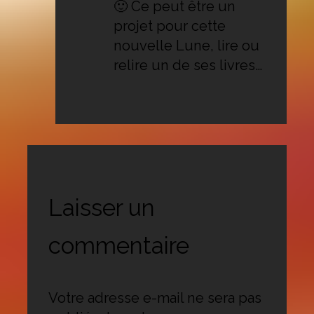
🙂 Ce peut être un
projet pour cette
nouvelle Lune, lire ou
relire un de ses livres…
Laisser un
commentaire
Votre adresse e-mail ne sera pas