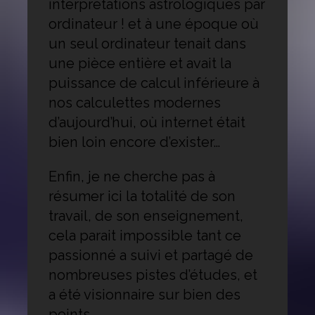
interprétations astrologiques par
ordinateur ! et à une époque où
un seul ordinateur tenait dans
une pièce entière et avait la
puissance de calcul inférieure à
nos calculettes modernes
d’aujourd’hui, où internet était
bien loin encore d’exister…
Enfin, je ne cherche pas à
résumer ici la totalité de son
travail, de son enseignement,
cela parait impossible tant ce
passionné a suivi et partagé de
nombreuses pistes d’études, et
a été visionnaire sur bien des
points.