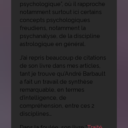
psychologique”, où il rapproche
notamment surtout ici certains
concepts psychologiques
freudiens, notamment la
psychanalyse, de la discipline
astrologique en général.
J’ai repris beaucoup de citations
de son livre dans mes articles,
tant je trouve qu’André Barbault
a fait un travail de synthèse
remarquable, en termes
d’intelligence, de
compréhension, entre ces 2
disciplines…
Dans la foulée, son livre “
Traité