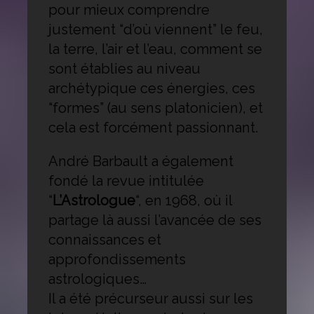
pour mieux comprendre
justement “d’où viennent” le feu,
la terre, l’air et l’eau, comment se
sont établies au niveau
archétypique ces énergies, ces
“formes” (au sens platonicien), et
cela est forcément passionnant.
André Barbault a également
fondé la revue intitulée
“
L’Astrologue
“, en 1968, où il
partage là aussi l’avancée de ses
connaissances et
approfondissements
astrologiques…
Il a été précurseur aussi sur les