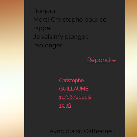
Bonjour
Merci Christophe pour ce
rappel.
Je vais m’y plonger,
replonger.
Répondre
Christophe
GUILLAUME
11/06/2021 à
19:38
Avec plaisir Catherine !