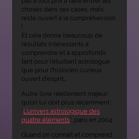
pas à tout prix à faire entrer les
choses dans ses cases, mais
reste ouvert à la compréhension
!
Et cela donne beaucoup de
résultats intéressants à
comprendre et à approfondir,
tant pour l’étudiant astrologue
que pour l’historien curieux
ouvert d’esprit…
Autre livre réellement majeur
qu’on lui doit plus récemment :
“
L’univers astrologique des
quatre éléments
“, paru en 2004.
Quand on connait et comprend