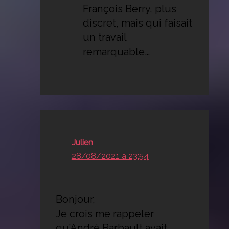
François Berry, plus
discret, mais qui faisait
un travail
remarquable…
Julien
28/08/2021 à 23:54
Bonjour,
Je crois me rappeler
qu’André Barbault avait