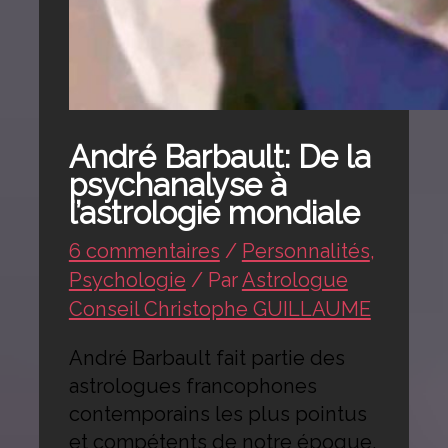
André Barbault: De la
psychanalyse à
l’astrologie mondiale
6 commentaires
/
Personnalités
,
Psychologie
/ Par
Astrologue
Conseil Christophe GUILLAUME
André Barbault fait partie des
astrologues francophones
contemporains les plus pointus
et compétents de notre époque,