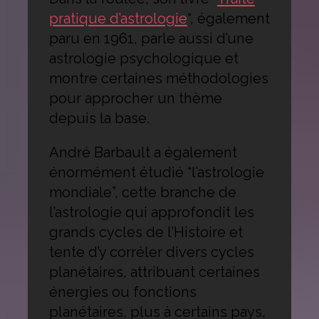
pratique d’astrologie
“, également
paru en 1961, parle aussi d’une
astrologie psychologique et
montre certaines méthodologies
pour approcher un thème
depuis la base.
André Barbault a également
énormément étudié “l’astrologie
mondiale”, cette branche de
l’astrologie qui approfondit les
grands cycles de l’Histoire et
tente d’y corréler divers cycles
planétaires, attribuant certaines
énergies ou fonctions
planétaires, plus à certains pays,