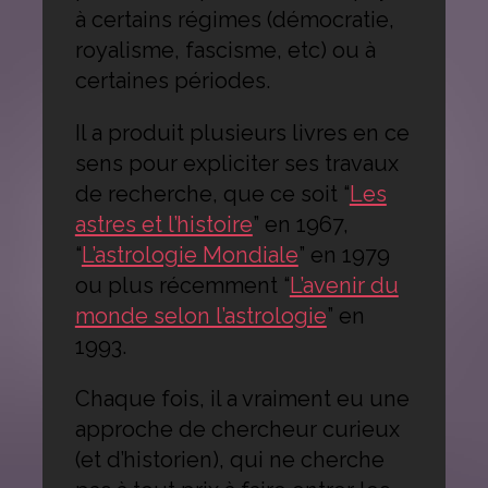
à certains régimes (démocratie,
royalisme, fascisme, etc) ou à
certaines périodes.
Il a produit plusieurs livres en ce
sens pour expliciter ses travaux
de recherche, que ce soit “
Les
astres et l’histoire
” en 1967,
“
L’astrologie Mondiale
” en 1979
ou plus récemment “
L’avenir du
monde selon l’astrologie
” en
1993.
Chaque fois, il a vraiment eu une
approche de chercheur curieux
(et d’historien), qui ne cherche