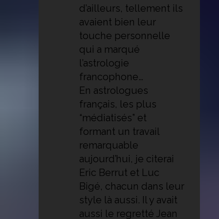
d’ailleurs, tellement ils
avaient bien leur
touche personnelle
qui a marqué
l’astrologie
francophone…
En astrologues
français, les plus
“médiatisés” et
formant un travail
remarquable
aujourd’hui, je citerai
Eric Berrut et Luc
Bigé, chacun dans leur
style là aussi. Il y avait
aussi le regretté Jean