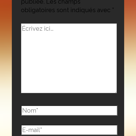
publiée.
Les champs
obligatoires sont indiqués avec
*
Écrivez
ici…
Nom*
E-