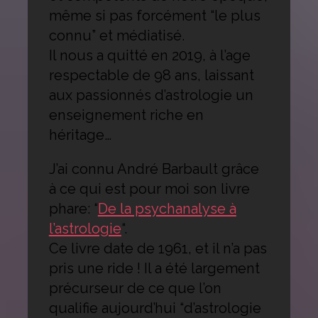
même si pas forcément “le plus
connu” et médiatisé.
Il nous a quitté en 2019, à l’age
respectable de 98 ans, laissant
aux passionnés d’astrologie un
enseignement riche en
héritage…
J’ai connu André Barbault grâce
à ce qui est pour moi son livre
phare: “
De la psychanalyse à
l’astrologie
“.
Ce livre date de 1961, et il n’a pas
pris une ride ! Il a été largement
précurseur de ce que l’on
qualifie aujourd’hui “d’astrologie