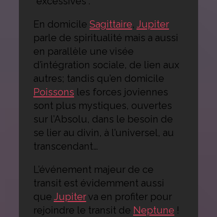
“excessives”.
En domicile
Sagittaire
,
Jupiter
parle de spiritualité mais a aussi
en parallèle une visée
d’intégration sociale, de lien aux
autres; tandis qu’en domicile
Poissons
les forces joviennes
sont plus mystiques, ouvertes
sur l’Absolu, dans le besoin de
se lier au divin, à l’universel, au
transcendant…
L’événement majeur de ce
transit est évidemment aussi
que
Jupiter
va en profiter pour
rejoindre le transit de
Neptune
!