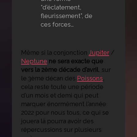
“d’éclatement,
fleurissement”, de
ces forces…
Même si la conjonction
Jupiter
/
Neptune
ne sera exacte que
vers la 2ème décade d’avril
, sur
le 3ème décan des
Poissons
,
cela reste toute une période
d’un mois et demi qui peut
marquer énormément l’année
2022 pour nous tous, ce qui se
jouera là pourra avoir des
répercussions sur plusieurs