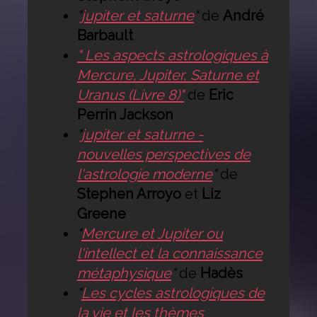
"
jupiter et saturne
"
de
André
Barbault
" Les aspects astrologiques à
Mercure, Jupiter, Saturne et
Uranus (Livre 8)"
de
Eric
Perrin Jackson
"
jupiter et saturne -
nouvelles perspectives de
l'astrologie moderne
"
de
Stephen Arroyo
et
Liz
Greene
"
Mercure et Jupiter ou
l'intellect et la connaissance
métaphysique
"
de
Hadès
"
Les cycles astrologiques de
la vie et les thèmes