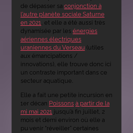
de dépasser sa
conjonction à
l’autre planète sociale Saturne
en 2021
, et elle a été aussi très
dynamisée par les
énergies
aériennes électriques
uraniennes du Verseau
(utiles
aux émancipations /
innovations), elle trouve donc ici
un contraste important dans ce
secteur aquatique.
Elle a fait une petite incursion en
1er décan
Poissons
à partir de la
mi mai 2021
jusqu’à fin juillet, 2
mois et demi environ où elle a
pu venir “réveiller” certaines