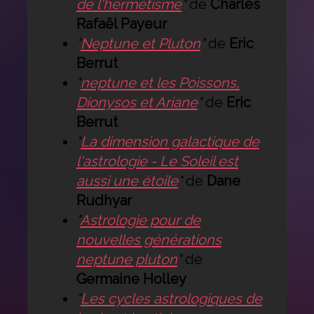
de l'hermétisme
"
de
Charles
Rafaël Payeur
"
Neptune et Pluton
"
de
Eric
Berrut
"
neptune et les Poissons,
Dionysos et Ariane
"
de
Eric
Berrut
"
La dimension galactique de
l'astrologie - Le Soleil est
aussi une étoile
"
de
Dane
Rudhyar
"
Astrologie pour de
nouvelles générations
neptune pluton
"
de
Germaine Holley
"
Les cycles astrologiques de