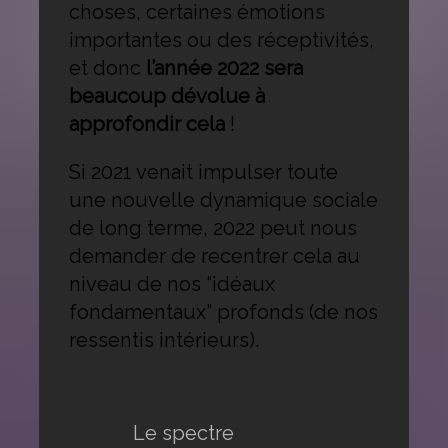
choses, certaines émotions
importantes ou des réceptivités,
et donc
l’année 2022 sera
beaucoup dévolue à
approfondir cela
!
Si 2021 venait impulser toute
une nouvelle dynamique sociale
de long terme, 2022 peut nous
demander de recentrer cela au
niveau de nos “idéaux
fondamentaux” profonds (de nos
ressentis intérieurs).
Le spectre