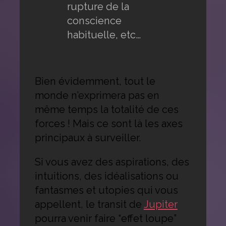
rupture de la
conscience
habituelle, etc…
Bien évidemment, tout le
monde n’exprimera pas en
même temps la totalité de ces
forces ! Mais ce sont là les axes
principaux à surveiller.
Si vous avez des aspirations, des
intuitions, des idéalisations ou
fantasmes et utopies qui vous
appellent, le transit de
Jupiter
pourra venir faire “effet loupe”