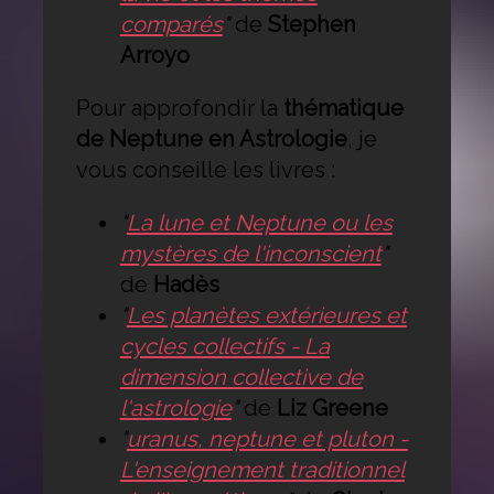
comparés
"
de
Stephen
Arroyo
Pour approfondir la
thématique
de Neptune en Astrologie
, je
vous conseille les livres :
"
La lune et Neptune ou les
mystères de l'inconscient
"
de
Hadès
"
Les planètes extérieures et
cycles collectifs - La
dimension collective de
l'astrologie
"
de
Liz Greene
"
uranus, neptune et pluton -
L'enseignement traditionnel