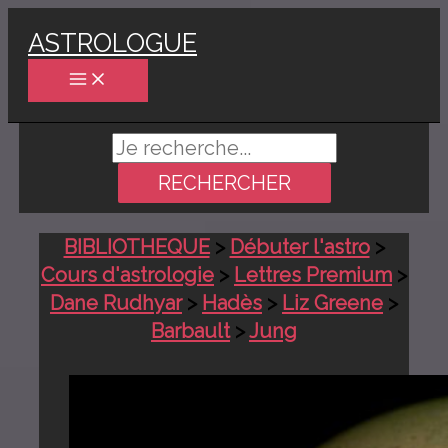
Aller
ASTROLOGUE
au
contenu
Rechercher :
BIBLIOTHEQUE
>
Débuter l'astro
>
Cours d'astrologie
>
Lettres Premium
>
Dane Rudhyar
>
Hadès
>
Liz Greene
>
Barbault
>
Jung