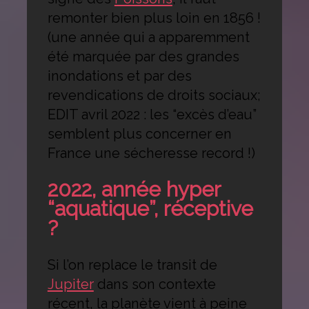
remonter bien plus loin en 1856 !
(une année qui a apparemment
été marquée par des grandes
inondations et par des
revendications de droits sociaux;
EDIT avril 2022 : les “excès d’eau”
semblent plus concerner en
France une sécheresse record !)
2022, année hyper
“aquatique”, réceptive
?
Si l’on replace le transit de
Jupiter
dans son contexte
récent, la planète vient à peine