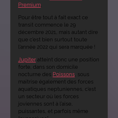
Premium
.
Pour être tout à fait exact ce
transit commence le 29
décembre 2021, mais autant dire
que c’est bien surtout toute
l’année 2022 qui sera marquée !
Jupiter
atteint donc une position
forte, dans son domicile
nocturne des
Poissons
, sous
maitrise également des forces
aquatiques neptuniennes, c’est
un secteur où les forces
joviennes sont à l’aise,
puissantes, et parfois même