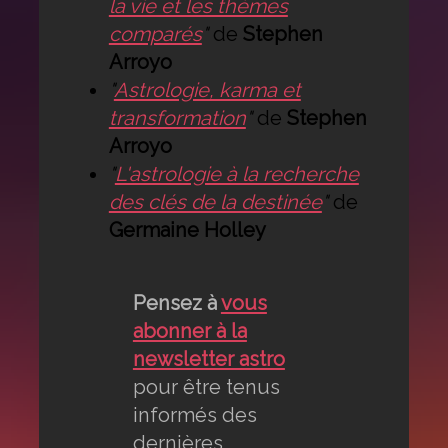
la vie et les thèmes
comparés
"
de
Stephen
Arroyo
"
Astrologie, karma et
transformation
"
de
Stephen
Arroyo
"
L'astrologie à la recherche
des clés de la destinée
"
de
Germaine Holley
Pensez à
vous
abonner à la
newsletter astro
pour être tenus
informés des
dernières