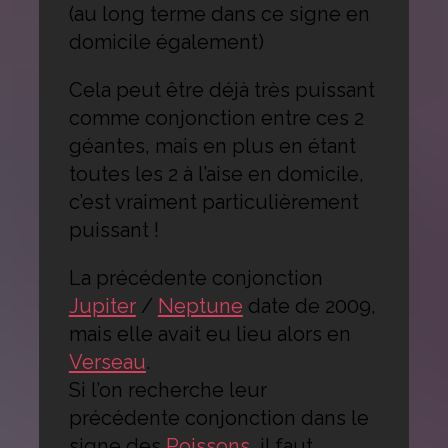
(au long terme dans ce signe en
domicile également)
Cela peut être déjà très puissant
comme conjonction entre ces 2
géantes, mais en plus en étant
toutes les 2 à l’aise en domicile,
c’est vraiment particulièrement
puissant !
La précédente conjonction
Jupiter
/
Neptune
date de 2009,
mais elle avait eu lieu alors en
Verseau
.
Si l’on recherche leur
précédente conjonction dans le
signe des
Poissons
, il faut