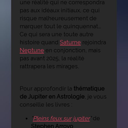
une réalité qui ne correspondra
pas aux idéaux initiaux, ce qui
risque malheureusement de
marquer tout le quinquennat…
Ce qui sera une toute autre
histoire quand
Saturne
rejoindra
Neptune
en conjonction, mais
pas avant 2025, la réalité
rattrapera les mirages.
Pour approfondir la
thématique
de Jupiter en Astrologie
, je vous
conseille les livres :
"
Pleins feux sur jupiter
"
de
Stephen Arroyo