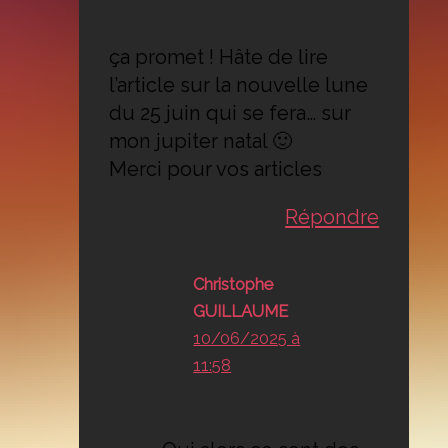
ça promet ! Hâte de lire
l’article sur la nouvelle lune
du 25 juin qui se fera… sur
mon jupiter natal 🙂
Merci pour vos articles
Répondre
Christophe
GUILLAUME
10/06/2025 à
11:58