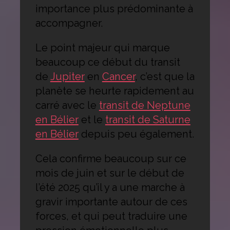
importance plus prédominante à
accompagner.
Le point majeur qui marque
beaucoup ce début du transit
de
Jupiter
en
Cancer
, c’est que la
planète se heurte rapidement au
carré avec le
transit de Neptune
en Bélier
et le
transit de Saturne
en Bélier
depuis peu également.
Cela confirme beaucoup sur ce
mois de juin et sur le début de
l’été 2025 qu’il y a une marche à
gravir importante autour de ces
forces, et qui peut traduire une