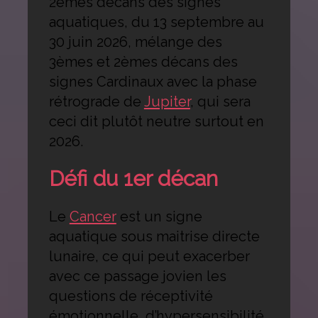
2èmes décans des signes
aquatiques, du 13 septembre au
30 juin 2026, mélange des
3èmes et 2èmes décans des
signes Cardinaux avec la phase
rétrograde de
Jupiter
, qui sera
ceci dit plutôt neutre surtout en
2026.
Défi du 1er décan
Le
Cancer
est un signe
aquatique sous maitrise directe
lunaire, ce qui peut exacerber
avec ce passage jovien les
questions de réceptivité
émotionnelle, d’hypersensibilité