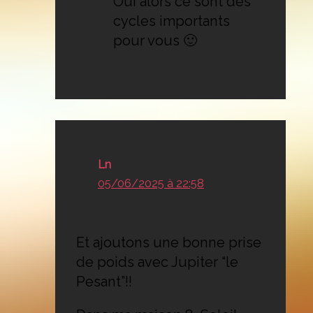
Oui alors ce sont des
cycles importants
pour vous 🙂
Ln
05/06/2025 à 22:58
Et ajoutons une bonne prise
de poids avec Jupiter “le
Pesant”!!