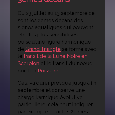
Du 23 juillet au 13 septembre ce
sont les 2èmes décans des
signes aquatiques qui peuvent
être les plus sensibilisés
puisqu’une figure harmonique
de
Grand Triangle
se forme avec
le
transit de la Lune Noire en
Scorpion
et le transit du noeud
nord en
Poissons
.
Cela va durer presque jusqu’à fin
septembre et conserve une
charge karmique évolutive
particulière, cela peut indiquer
par exemple pour les 2 èmes