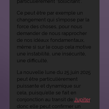
particulièrement “sollicitant”.
Ce peut être par exemple un
changement qui s’impose par la
force des choses, pour nous
demander de nous rapprocher
de nos idéaux fondamentaux,
même si sur le coup cela motive
une instabilité, une insécurité,
une difficulté.
La nouvelle lune du 25 juin 2025
peut être particulièrement
puissante et dynamique sur
cela, puisqu’elle se fait en
conjonction au transit de
Jupiter
,
donc elle peut confirmer un