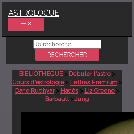
Aller
ASTROLOGUE
au
contenu
Rechercher :
BIBLIOTHEQUE
>
Débuter l'astro
>
Cours d'astrologie
>
Lettres Premium
>
Dane Rudhyar
>
Hadès
>
Liz Greene
>
Barbault
>
Jung