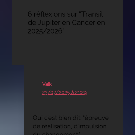
6 réflexions sur “Transit
de Jupiter en Cancer en
2025/2026”
Valk
23/07/2025 à 21:29
Oui c’est bien dit: “épreuve
de réalisation, d’impulsion
du changement.”