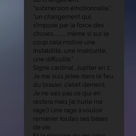
“submersion émotionnelle”,
“un changement qui
s’impose par la force des
choses………… même si sur le
coup cela motive une
instabilité, une insécurité,
une difficulté.”
Signe cardinal, Jupiter en 1:
Je me suis jetée dans le feu
du brasier, c’était dément.
Je ne sais pas ce qui en
restera mais j’ai hurlé ma
rage:) Une rage à vouloir
remanier toutes ses bases
de vie.
Et la décision de me jeter