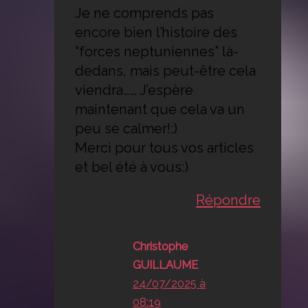
Je ne comprends pas
encore bien l’histoire des
“forces neptuniennes” là-
dedans, mais peut-être cela
viendra…… J’espère
maintenant que cela va un
peu se calmer!:)
Merci pour tous vos articles
et bel été à vous:)
Répondre
Christophe
GUILLAUME
24/07/2025 à
08:19