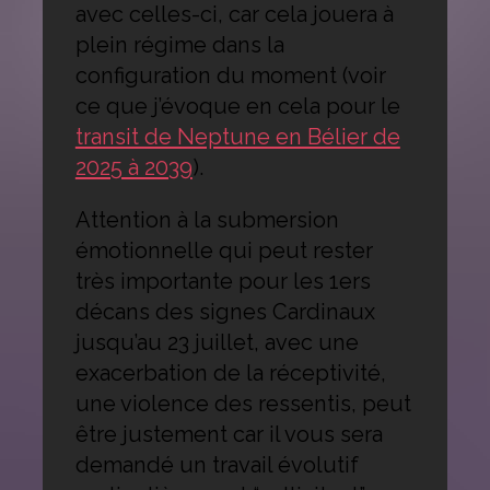
avec celles-ci, car cela jouera à
plein régime dans la
configuration du moment (voir
ce que j’évoque en cela pour le
transit de Neptune en Bélier de
2025 à 2039
).
Attention à la submersion
émotionnelle qui peut rester
très importante pour les 1ers
décans des signes Cardinaux
jusqu’au 23 juillet, avec une
exacerbation de la réceptivité,
une violence des ressentis, peut
être justement car il vous sera
demandé un travail évolutif