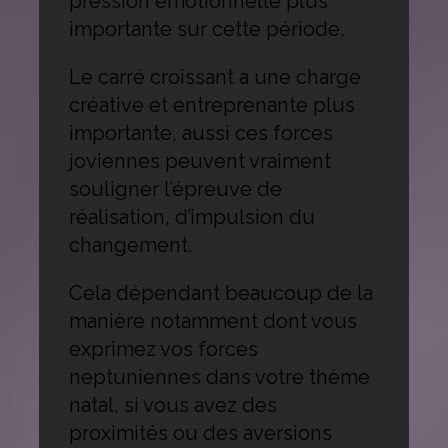
pression émotionnelle plus
importante sur cette période.
Le carré croissant a une charge
créative et entreprenante plus
importante, aussi ces forces
joviennes peuvent vraiment
souligner l’épreuve de
réalisation, d’impulsion du
changement.
Cela dépendant beaucoup de la
manière notamment dont vous
exprimez vos forces
neptuniennes dans votre thème
natal, si vous avez des
proximités ou des aversions