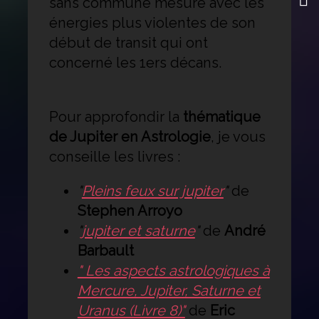
sans commune mesure avec les
énergies plus violentes de son
début de transit qui ont
concerné les 1ers décans.
Pour approfondir la
thématique
de Jupiter en Astrologie
, je vous
conseille les livres :
"
Pleins feux sur jupiter
"
de
Stephen Arroyo
"
jupiter et saturne
"
de
André
Barbault
" Les aspects astrologiques à
Mercure, Jupiter, Saturne et
Uranus (Livre 8)"
de
Eric