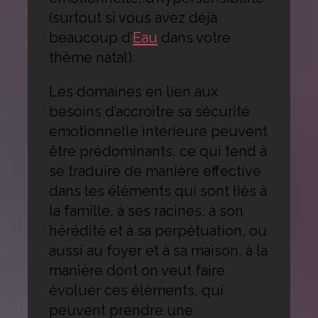
(surtout si vous avez déjà
beaucoup d’
Eau
dans votre
thème natal).
Les domaines en lien aux
besoins d’accroitre sa sécurité
émotionnelle intérieure peuvent
être prédominants, ce qui tend à
se traduire de manière effective
dans les éléments qui sont liés à
la famille, à ses racines, à son
hérédité et à sa perpétuation, ou
aussi au foyer et à sa maison, à la
manière dont on veut faire
évoluer ces éléments, qui
peuvent prendre une