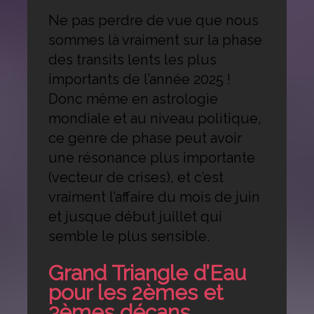
Ne pas perdre de vue que nous
sommes là vraiment sur la phase
des transits lents les plus
importants de l’année 2025 !
Donc même en astrologie
mondiale et au niveau politique,
ce genre de phase peut avoir
une résonance plus importante
(vecteur de crises), et c’est
vraiment l’affaire du mois de juin
et jusque début juillet qui
semble le plus sensible.
Grand Triangle d’Eau
pour les 2èmes et
3èmes décans