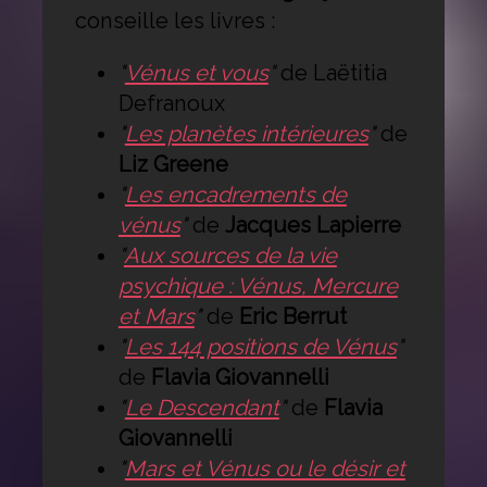
conseille les livres :
"
Vénus et vous
"
de Laëtitia
Defranoux
"
Les planètes intérieures
"
de
Liz Greene
"
Les encadrements de
vénus
"
de
Jacques Lapierre
"
Aux sources de la vie
psychique : Vénus, Mercure
et Mars
"
de
Eric Berrut
"
Les 144 positions de Vénus
"
de
Flavia Giovannelli
"
Le Descendant
"
de
Flavia
Giovannelli
"
Mars et Vénus ou le désir et