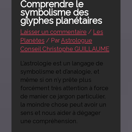
Comprendre le
symbolisme des
glyphes planétaires
Laisser un commentaire
/
Les
Planètes
/ Par
Astrologue
Conseil Christophe GUILLAUME
L’astrologie est un langage de
symbolisme et d’analogie, et
même si on n’y prête plus
forcément très attention à force
de manier ce jargon particulier,
la moindre chose peut avoir un
sens et nous aider à dégager
une compréhension.