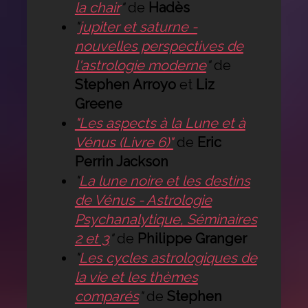
la chair
"
de
Hadès
"
jupiter et saturne -
nouvelles perspectives de
l'astrologie moderne
"
de
Stephen Arroyo
et
Liz
Greene
"Les aspects à la Lune et à
Vénus (Livre 6)"
de
Eric
Perrin Jackson
"
La lune noire et les destins
de Vénus - Astrologie
Psychanalytique, Séminaires
2 et 3
"
de
Philippe Granger
"
Les cycles astrologiques de
la vie et les thèmes
comparés
"
de
Stephen