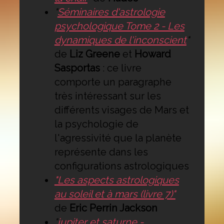
"
Séminaires d'astrologie
psychologique Tome 2 - Les
dynamiques de l'inconscient
"
de
Liz Greene
et
Howard
Sasportas
: ce livre
comporte un paragraphe
très intéressant sur les
différents visages de Mars et
la psychologie de
l'agressivité que la planète
représente dans les
configurations astrologiques
"Les aspects astrologiques
au soleil et à mars (livre 7)"
de
Eric Perrin Jackson
"
jupiter et saturne -