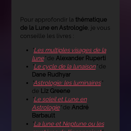
Pour approfondir la
thématique
de la Lune en Astrologie
, je vous
conseille les livres :
"
Les multiples visages de la
lune
"
de
Alexander Ruperti
"
Le cycle de la lunaison
"
de
Dane Rudhyar
"
Astrologie: les luminaires
"
de
Liz Greene
"
Le soleil et Lune en
Astrologie
"
de
André
Barbault
"
La lune et Neptune ou les