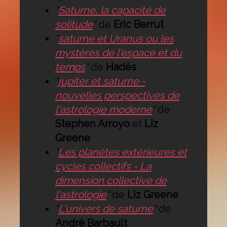
"
Saturne, la capacité de
solitude
"
de
Eric Berrut
"
saturne et Uranus ou les
mystères de l'espace et du
temps
"
de
Hadès
"
jupiter et saturne -
nouvelles perspectives de
l'astrologie moderne
"
de
Stephen Arroyo
et
Liz
Greene
"
Les planètes extérieures et
cycles collectifs - La
dimension collective de
l'astrologie
"
de
Liz Greene
"
L'univers de saturne
"
de
André Barbault