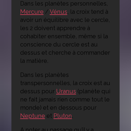
Dans les planètes personnelles,
Mercure
/
Vénus
, la croix tend à
avoir un équilibre avec le cercle,
les 2 doivent apprendre à
cohabiter ensemble, même si la
conscience du cercle est au
dessus et cherche à commander
la matière.
Dans les planètes
transpersonnelles, la croix est au
dessus pour
Uranus
(planète qui
ne fait jamais rien comme tout le
monde) et en dessous pour
Neptune
et
Pluton
.
A noter au passage qu’il y a