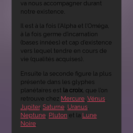
va nous accompagner durant
notre existence.
Il est à la fois l’Alpha et l’Oméga,
à la fois germe d’incarnation
(bases innées) et cap d’existence
vers lequel tendre en cours de
vie (qualités acquises).
Ensuite la seconde figure la plus
présente dans les glyphes
planétaires est
la croix
, que l’on
retrouve chez
Mercure
,
Vénus
,
Jupiter
,
Saturne
,
Uranus
,
Neptune
,
Pluton
et la
Lune
Noire
.