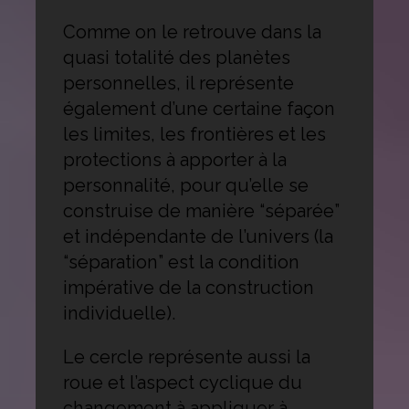
Comme on le retrouve dans la
quasi totalité des planètes
personnelles, il représente
également d’une certaine façon
les limites, les frontières et les
protections à apporter à la
personnalité, pour qu’elle se
construise de manière “séparée”
et indépendante de l’univers (la
“séparation” est la condition
impérative de la construction
individuelle).
Le cercle représente aussi la
roue et l’aspect cyclique du
changement à appliquer à