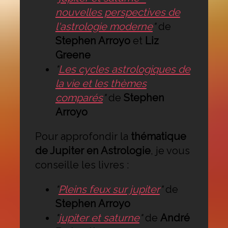
nouvelles perspectives de
l'astrologie moderne
"
de
Stephen Arroyo
et
Liz
Greene
"
Les cycles astrologiques de
la vie et les thèmes
comparés
"
de
Stephen
Arroyo
Pour approfondir la
thématique
de Jupiter en Astrologie
, je vous
conseille les livres :
"
Pleins feux sur jupiter
"
de
Stephen Arroyo
"
jupiter et saturne
"
de
André