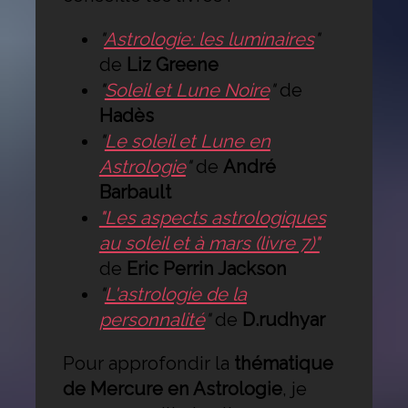
"
Astrologie: les luminaires
"
de
Liz Greene
"
Soleil et Lune Noire
"
de
Hadès
"
Le soleil et Lune en
Astrologie
"
de
André
Barbault
"Les aspects astrologiques
au soleil et à mars (livre 7)"
de
Eric Perrin Jackson
"
L'astrologie de la
personnalité
"
de
D.rudhyar
Pour approfondir la
thématique
de Mercure en Astrologie
, je