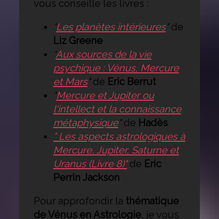
vous conseille les livres :
"
Les planètes intérieures
"
de
Liz Greene
"
Aux sources de la vie
psychique : Vénus, Mercure
et Mars
"
de
Eric Berrut
"
Mercure et Jupiter ou
l'intellect et la connaissance
métaphysique
"
de
Hadès
" Les aspects astrologiques à
Mercure, Jupiter, Saturne et
Uranus (Livre 8)"
de
Eric
Perrin Jackson
Pour approfondir la
thématique
de Vénus en Astrologie
, je vous