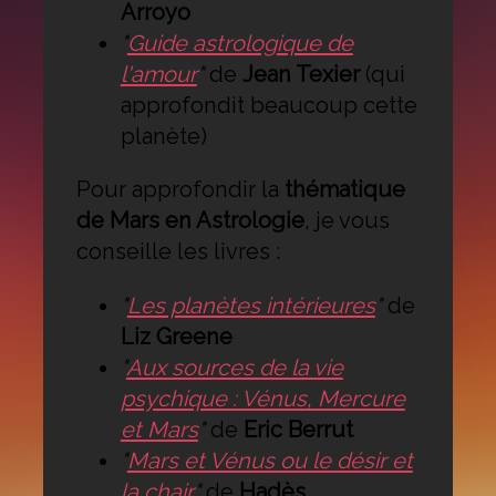
Arroyo
"
Guide astrologique de
l'amour
"
de
Jean Texier
(qui
approfondit beaucoup cette
planète)
Pour approfondir la
thématique
de Mars en Astrologie
, je vous
conseille les livres :
"
Les planètes intérieures
"
de
Liz Greene
"
Aux sources de la vie
psychique : Vénus, Mercure
et Mars
"
de
Eric Berrut
"
Mars et Vénus ou le désir et
la chair
"
de
Hadès