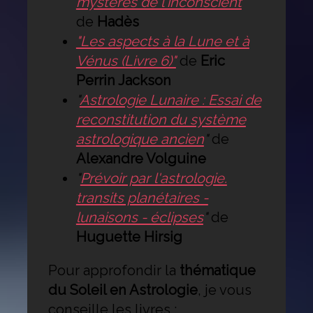
mystères de l'inconscient
"
de
Hadès
"Les aspects à la Lune et à
Vénus (Livre 6)"
de
Eric
Perrin Jackson
"
Astrologie Lunaire : Essai de
reconstitution du système
astrologique ancien
"
de
Alexandre Volguine
"
Prévoir par l'astrologie.
transits planétaires -
lunaisons - éclipses
"
de
Huguette Hirsig
Pour approfondir la
thématique
du Soleil en Astrologie
, je vous
conseille les livres :