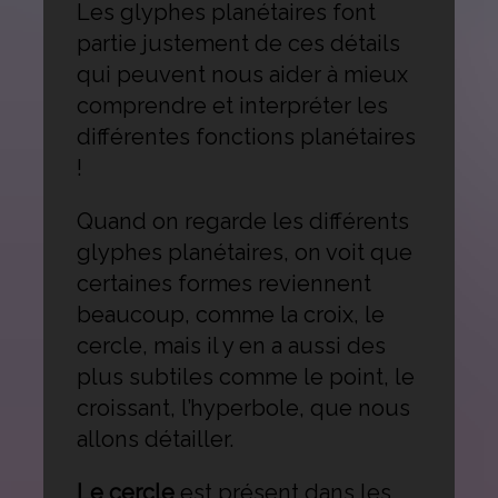
Les glyphes planétaires font
partie justement de ces détails
qui peuvent nous aider à mieux
comprendre et interpréter les
différentes fonctions planétaires
!
Quand on regarde les différents
glyphes planétaires, on voit que
certaines formes reviennent
beaucoup, comme la croix, le
cercle, mais il y en a aussi des
plus subtiles comme le point, le
croissant, l’hyperbole, que nous
allons détailler.
Le cercle
est présent dans les