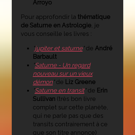
Arroyo
Pour approfondir la
thématique
de Saturne en Astrologie
, je
vous conseille les livres :
"
jupiter et saturne
"
de
André
Barbault
"
Saturne - Un regard
nouveau sur un vieux
démon
"
de
Liz Greene
"
Saturne en transit
"
de
Erin
Sullivan
(très bon livre
complet sur cette planète,
qui ne parle pas que des
transits contrairement à ce
que son titre annonce)