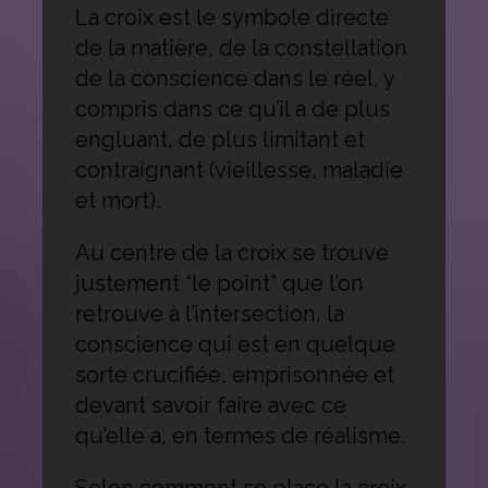
La croix est le symbole directe
de la matière, de la constellation
de la conscience dans le réel, y
compris dans ce qu’il a de plus
engluant, de plus limitant et
contraignant (vieillesse, maladie
et mort).
Au centre de la croix se trouve
justement “le point” que l’on
retrouve à l’intersection, la
conscience qui est en quelque
sorte crucifiée, emprisonnée et
devant savoir faire avec ce
qu’elle a, en termes de réalisme.
Selon comment se place la croix