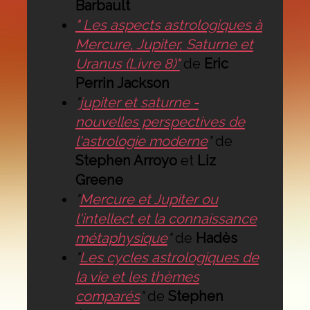
Barbault
" Les aspects astrologiques à
Mercure, Jupiter, Saturne et
Uranus (Livre 8)"
de
Eric
Perrin Jackson
"
jupiter et saturne -
nouvelles perspectives de
l'astrologie moderne
"
de
Stephen Arroyo
et
Liz
Greene
"
Mercure et Jupiter ou
l'intellect et la connaissance
métaphysique
"
de
Hadès
"
Les cycles astrologiques de
la vie et les thèmes
comparés
"
de
Stephen