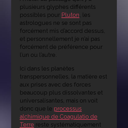
plusieurs glyphes différents
possibles pour
Pluton
, les
astrologues ne se sont pas
forcément mis d’accord dessus,
et personnellement je n’ai pas
forcément de préférence pour
l’un ou l’autre.
Ici dans les planètes
transpersonnelles, la matière est
aux prises avec des forces
beaucoup plus dissolvantes et
universalisantes, mais on voit
donc que le
processus
alchimique de Coagulatio de
Terre
reste systématiquement