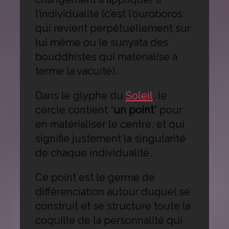
l’individualité (c’est l’ouroboros
qui revient perpétuellement sur
lui même ou le sunyata des
bouddhistes qui matérialise à
terme la vacuité).
Dans le glyphe du
Soleil
, le
cercle contient “
un point
” pour
en matérialiser le centre, et qui
signifie justement la singularité
de chaque individualité.
Ce point est le germe de
différenciation autour duquel se
construit et se structure toute la
coquille de la personnalité qui