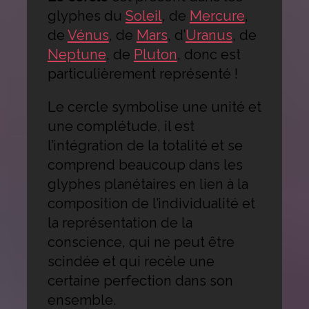
glyphes du
Soleil
, de
Mercure
,
de
Vénus
, de
Mars
, d’
Uranus
, de
Neptune
, de
Pluton
, donc est
particulièrement représenté !
Le cercle symbolise une unité et
une complétude, il est
l’intégration de la totalité et se
comprend beaucoup dans les
glyphes planétaires en lien à la
composition de l’individualité et
la représentation de la
conscience, qui ne peut être
scindée et qui recèle une
certaine perfection dans son
ensemble.