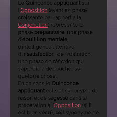
Le
Quinconce appliquant
sur
l’
Opposition
(avant en phase
croissante par rapport à la
Conjonction
) représente la
phase
préparatoire
, une phase
d’
ébullition mentale
,
d’intelligence attentive,
d’
insatisfaction
, de frustration,
une phase de réflexion qui
s’apprête à déboucher sur
quelque chose…
En ce sens le
Quinconce
appliquant
est soit synonyme de
raison
et de
sagesse
dans la
préparation à l’
Opposition
(si il
est bien vécu), soit synonyme de