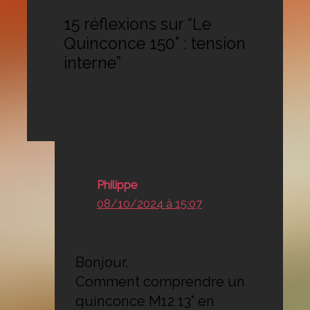
15 réflexions sur “Le
Quinconce 150° : tension
interne”
Philippe
08/10/2024 à 15:07
Bonjour,
Comment comprendre un
quinconce M12 13° en