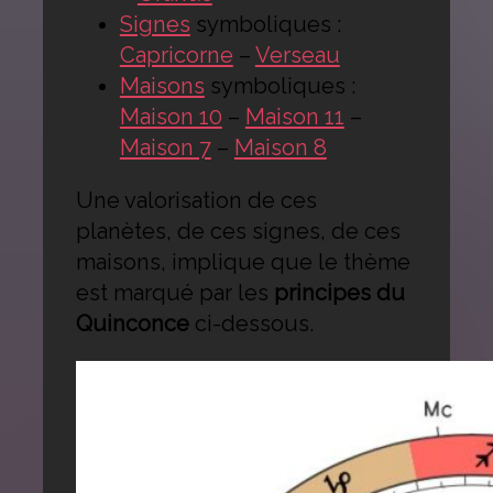
Signes
symboliques :
Capricorne
–
Verseau
Maisons
symboliques :
Maison 10
–
Maison 11
–
Maison 7
–
Maison 8
Une valorisation de ces
planètes, de ces signes, de ces
maisons, implique que le thème
est marqué par les
principes du
Quinconce
ci-dessous.