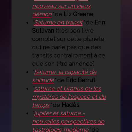
nouveau sur un vieux
démon
"
de
Liz Greene
"
Saturne en transit
"
de
Erin
Sullivan
(très bon livre
complet sur cette planète,
qui ne parle pas que des
transits contrairement à ce
que son titre annonce)
"
Saturne, la capacité de
solitude
"
de
Eric Berrut
"
saturne et Uranus ou les
mystères de l'espace et du
temps
"
de
Hadès
"
jupiter et saturne -
nouvelles perspectives de
l'astrologie moderne
"
de