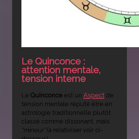
Le Quinconce :
attention mentale,
tension interne
Le
Quinconce
est un
Aspect
de
tension mentale réputé être en
astrologie traditionnelle plutôt
classé comme dissonant, mais
“mineur”
(à relativiser voir ci-
dessous).