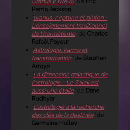
Uranus (Livre 8)"
de
Eric
Perrin Jackson
"
uranus, neptune et pluton -
L'enseignement traditionnel
de l'hermétisme
"
de
Charles
Rafaël Payeur
"
Astrologie, karma et
transformation
"
de
Stephen
Arroyo
"
La dimension galactique de
l'astrologie - Le Soleil est
aussi une étoile
"
de
Dane
Rudhyar
"
L'astrologie à la recherche
des clés de la destinée
"
de
Germaine Holley