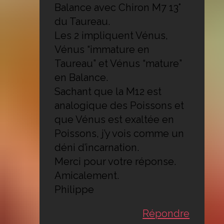
Balance avec Chiron M7 13°
du Taureau.
Les 2 impliquent Vénus,
Vénus “immature en
Taureau” et Vénus “mature”
en Balance.
Sachant que la M12 est
analogique des Poissons et
que Vénus est exaltée en
Poissons, j’y vois comme un
déni d’incarnation.
Merci pour votre réponse.
Amicalement.
Philippe
Répondre