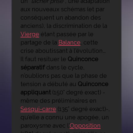
un
“lâcher prise”
, une adaptation
aux nouveaux schémas (et par
conséquent un abandon des
anciens), la discrimination de la
Vierge
étant passée par le
partage de la
Balance
, cette
crise aboutissant à l’évolution…
Il faut resituer le
Quinconce
séparatif
dans le cycle,
n’oublions pas que la phase de
tension a débuté au
Quinconce
appliquant
(150° degré exact) -
même des préliminaires en
Sesqui-carre
(135° degré exact)-,
qu’elle a connu une apogée, un
paroxysme avec l’
Opposition