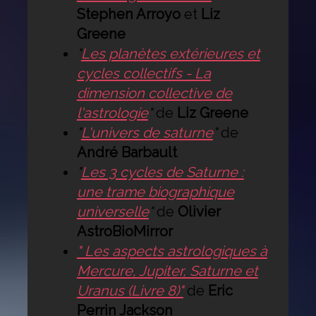
Stephen Arroyo
et
Liz
Greene
"
Les planètes extérieures et
cycles collectifs - La
dimension collective de
l'astrologie
"
de
Liz Greene
"
L'univers de saturne
"
de
André Barbault
"
Les 3 cycles de Saturne :
une trame biographique
universelle
"
de
Olivier
AstroBioMirror
" Les aspects astrologiques à
Mercure, Jupiter, Saturne et
Uranus (Livre 8)"
de
Eric
Perrin Jackson