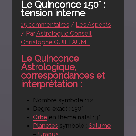
Le Quinconce 150° :
tension interne
15 commentaires
/
Les Aspects
/ Par
Astrologue Conseil
Christophe GUILLAUME
Le Quinconce
Astrologique,
correspondances et
interprétation :
Nombre symbole : 12
Degré exact : 150°
Orbe
en thème natal : 3°
Planètes
symbole :
Saturne
–
Uranus