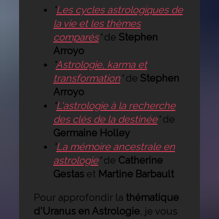
"
Les cycles astrologiques de
la vie et les thèmes
comparés
"
de
Stephen
Arroyo
"
Astrologie, karma et
transformation
"
de
Stephen
Arroyo
"
L'astrologie à la recherche
des clés de la destinée
"
de
Germaine Holley
"
La mémoire ancestrale en
astrologie
"
de
Catherine
Gestas
et
Martine Barbault
Pour approfondir la
thématique
d'Uranus en Astrologie
, je vous