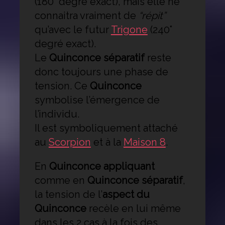
(180° degré exact), mais elle ne
connaitra vraiment de
“répit”
qu’avec le futur
Trigone
(240°
degré exact).
Le
Quinconce séparatif
reste
donc toujours une phase de
tension. Ce
Quinconce
symbolise l’émergence de
l’individu.
Il est symboliquement attaché
au
Scorpion
et à la
Maison 8
.
En
Quinconce appliquant
comme en
Quinconce séparatif
,
la tension de l’
aspect du
Quinconce
recèle en lui même
dans les 2 cas à la fois des