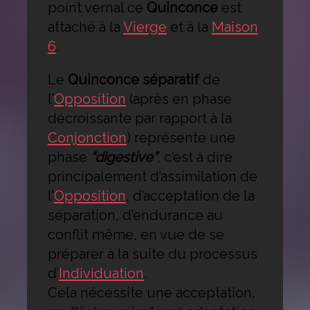
point vernal ce
Quinconce
est
attaché à la
Vierge
et à la
Maison
6
.
Le
Quinconce séparatif
de
l’
Opposition
(après en phase
décroissante par rapport à la
Conjonction
) représente une
phase
“digestive”
, c’est à dire
principalement d’assimilation de
l’
Opposition
, d’acceptation de la
séparation, d’endurance au
conflit même, en vue de se
préparer à la suite du processus
d’
Individuation
.
Cela nécessite une acceptation,