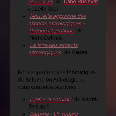
processus
“
de
Dane Rudhyar
et
Leila Rael
“
Nouvelle approche des
aspects astrologiques –
Théorie et pratique
“
de
Pierre Delmas
“
Le livre des aspects
astrologiques
“
de
Hades
Pour approfondir la
thématique
de Saturne en Astrologie
, je
vous conseille les livres :
"
jupiter et saturne
"
de
André
Barbault
"
Saturne - Un regard