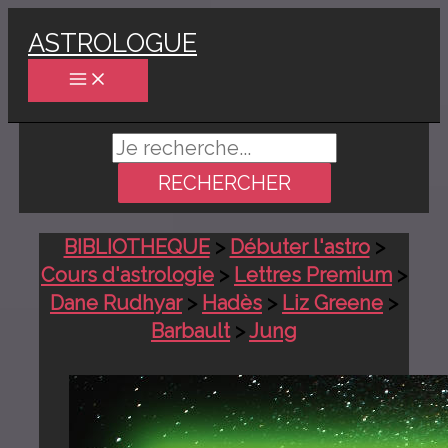
Aller
ASTROLOGUE
au
contenu
Rechercher :
BIBLIOTHEQUE
>
Débuter l'astro
>
Cours d'astrologie
>
Lettres Premium
>
Dane Rudhyar
>
Hadès
>
Liz Greene
>
Barbault
>
Jung