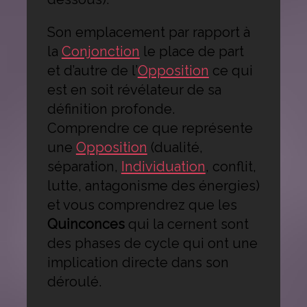
Son emplacement par rapport à
la
Conjonction
le place de part
et d’autre de l’
Opposition
ce qui
est en soit révélateur de sa
définition profonde.
Comprendre ce que représente
une
Opposition
(dualité,
séparation,
Individuation
, conflit,
lutte, antagonisme des énergies)
et vous comprendrez que les
Quinconces
qui la cernent sont
des phases de cycle qui ont une
implication directe dans son
déroulé.