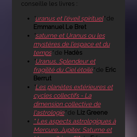
conseille les livres :
"
uranus et l'éveil spirituel
"
de
Emmanuel Le Bret
"
saturne et Uranus ou les
mystères de l'espace et du
temps
"
de
Hadès
"
Uranus, Splendeur et
fragilité du Ciel étoilé
"
de
Eric
Berrut
"
Les planètes extérieures et
cycles collectifs - La
dimension collective de
l'astrologie
"
de
Liz Greene
" Les aspects astrologiques à
Mercure, Jupiter, Saturne et