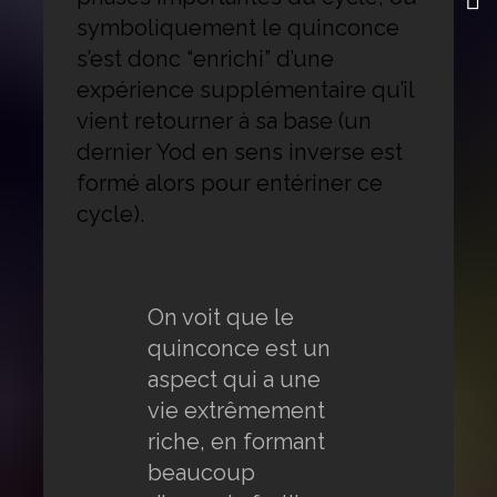
symboliquement le quinconce
s’est donc “enrichi” d’une
expérience supplémentaire qu’il
vient retourner à sa base (un
dernier Yod en sens inverse est
formé alors pour entériner ce
cycle).
On voit que le
quinconce est un
aspect qui a une
vie extrêmement
riche, en formant
beaucoup