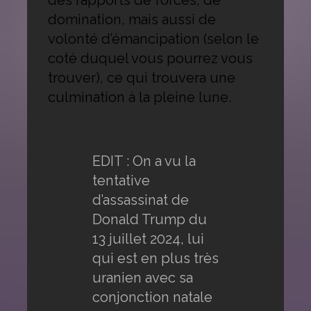
des rapports de forces, de
domination, mais aussi de
volonté d’émancipation (selon le
coté duquel vous pourrez vous
trouver), ce qui trouvera une
culmination à la pleine lune.
EDIT : On a vu la
tentative
d’assassinat de
Donald Trump du
13 juillet 2024, lui
qui est en plus très
uranien avec sa
conjonction natale