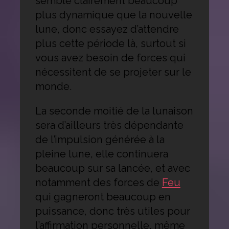
semble clairement beaucoup
plus dynamique que la nouvelle
lune, donc essayez d’attendre
plus cette période là, surtout si
vous avez besoin de forces qui
nécessitent de se projeter sur le
monde.
La seconde moitié de la lunaison
sera d’ailleurs très dépendante
de l’impulsion générée à la
pleine lune, elle continuera
beaucoup sur sa lancée, et avec
notamment des forces de
Feu
qui gagneront beaucoup en
puissance, donc très utiles pour
l’affirmation personnelle, même