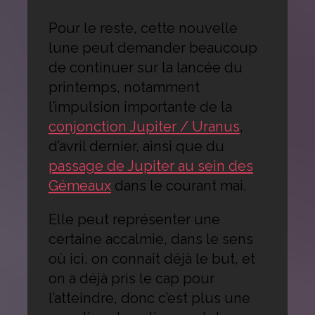
Pour le reste, cette nouvelle
lune peut demander beaucoup
de continuer sur la lancée du
printemps, notamment
l’impulsion importante de la
conjonction Jupiter / Uranus
,
d’avril dernier, ainsi que du
passage de Jupiter au sein des
Gémeaux
dans le courant mai.
Elle peut représenter une
certaine accalmie, dans le sens
où ici, on connait déjà le but, et
on a déjà pris le cap pour
l’atteindre, donc c’est plus une