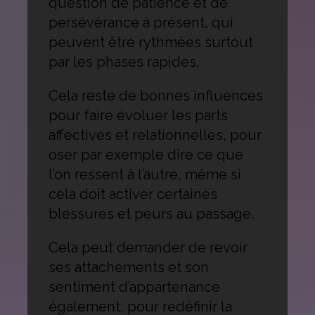
question de patience et de
persévérance à présent, qui
peuvent être rythmées surtout
par les phases rapides.
Cela reste de bonnes influences
pour faire évoluer les parts
affectives et relationnelles, pour
oser par exemple dire ce que
l’on ressent à l’autre, même si
cela doit activer certaines
blessures et peurs au passage.
Cela peut demander de revoir
ses attachements et son
sentiment d’appartenance
également, pour redéfinir la