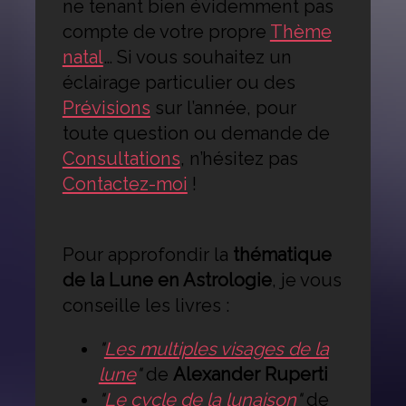
ne tenant bien évidemment pas
compte de votre propre
Thème
natal
… Si vous souhaitez un
éclairage particulier ou des
Prévisions
sur l’année, pour
toute question ou demande de
Consultations
, n’hésitez pas
Contactez-moi
!
Pour approfondir la
thématique
de la Lune en Astrologie
, je vous
conseille les livres :
"
Les multiples visages de la
lune
"
de
Alexander Ruperti
"
Le cycle de la lunaison
"
de