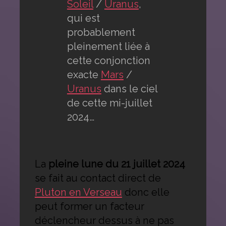
Soleil
/
Uranus
,
qui est
probablement
pleinement liée à
cette conjonction
exacte
Mars
/
Uranus
dans le ciel
de cette mi-juillet
2024…
La
pleine lune du 21 juillet 2024
se fait au contact direct de
Pluton en Verseau
donc elle
peut former un facteur
déclencheur dessus à ne pas