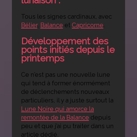
lunaison :
Tous les signes cardinaux, avec
Bélier
,
Balance
et
Capricorne
.
Développement des
points initiés depuis le
printemps
Ce n’est pas une nouvelle lune
qui tend à former énormément
de déclenchements nouveaux
particuliers, il y a juste surtout la
Lune Noire qui amorce la
remontée de la Balance
depuis
peu et que j’ai pu traiter dans un
article dédié.