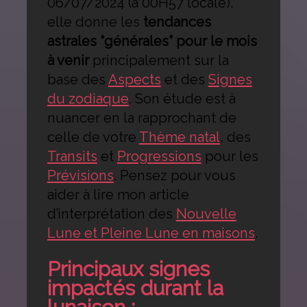
06/07/2024 (à 00H57 locale),
elle donne les
tendances
astrales “générales” pour le mois
à venir
principalement sur la
base des
Aspects
et des
Signes
du zodiaque
. Son étude est à
nuancer en la rapprochant de
celle de votre
Thème natal
, des
Transits
et
Progressions
pour les
Prévisions
. Pensez pour vous
aider à lire mon article
d’interprétation des
Nouvelle
Lune et Pleine Lune en maisons
.
Principaux signes
impactés durant la