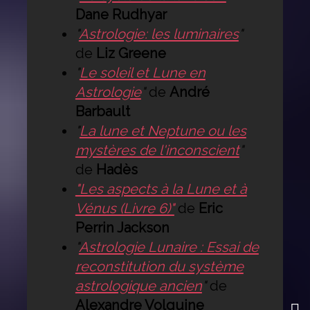
Dane Rudhyar
"
Astrologie: les luminaires
"
de
Liz Greene
"
Le soleil et Lune en
Astrologie
"
de
André
Barbault
"
La lune et Neptune ou les
mystères de l'inconscient
"
de
Hadès
"Les aspects à la Lune et à
Vénus (Livre 6)"
de
Eric
Perrin Jackson
"
Astrologie Lunaire : Essai de
reconstitution du système
astrologique ancien
"
de
Alexandre Volguine