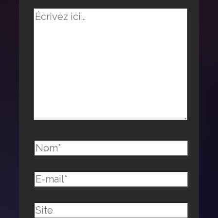
Écrivez
ici…
Nom*
E-
mail*
Site