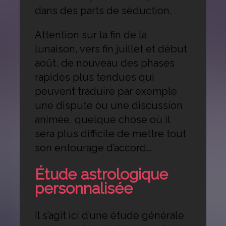
dans des parts de séduction.
Attention sur la fin de la
lunaison, vers fin juillet et début
août, de nouveau des phases
rapides plus tendues qui
peuvent traduire par exemple
une dispute ou une discussion
animée, quelque chose où il
sera plus difficile de mettre tout
son entourage d’accord…
Étude astrologique
personnalisée
Il s’agit ici d’une étude générale