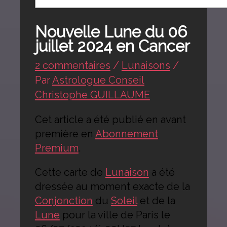
Nouvelle Lune du 06
juillet 2024 en Cancer
2 commentaires
/
Lunaisons
/
Par
Astrologue Conseil
Christophe GUILLAUME
Cet article a été publié en avant
première en
Abonnement
Premium
.
Cette carte de
Lunaison
a été
dressée au moment exacte de la
Conjonction
du
Soleil
et de la
Lune
pour la ville de Paris le