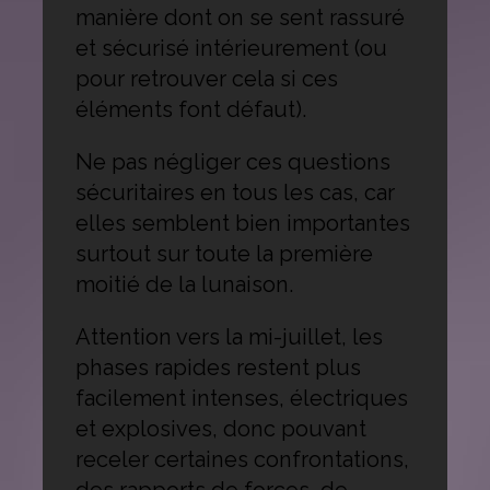
manière dont on se sent rassuré
et sécurisé intérieurement (ou
pour retrouver cela si ces
éléments font défaut).
Ne pas négliger ces questions
sécuritaires en tous les cas, car
elles semblent bien importantes
surtout sur toute la première
moitié de la lunaison.
Attention vers la mi-juillet, les
phases rapides restent plus
facilement intenses, électriques
et explosives, donc pouvant
receler certaines confrontations,