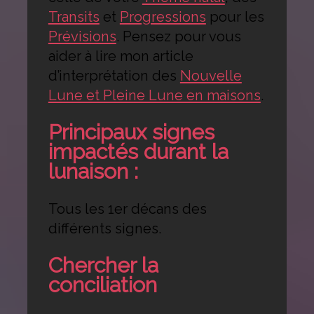
Transits
et
Progressions
pour les
Prévisions
. Pensez pour vous
aider à lire mon article
d’interprétation des
Nouvelle
Lune et Pleine Lune en maisons
.
Principaux signes
impactés durant la
lunaison :
Tous les 1er décans des
différents signes.
Chercher la
conciliation