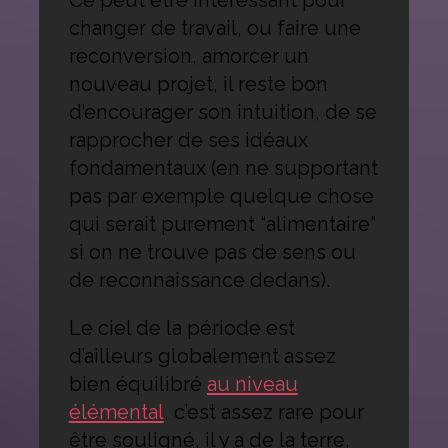
Ce peut être intéressant pour
changer de travail, ou faire une
reconversion, amorcer un
nouveau projet, il reste bon
d’encourager son intuition, de se
rapprocher de ses idéaux
fondamentaux (en ne supportant
pas par exemple quelque chose
qui serait purement “alimentaire”
si on ne trouve pas de sens ou
de reconnaissance dedans).
Le ciel de la période est
d’ailleurs globalement assez
bien équilibré
au niveau
élémental
, c’est assez rare pour
être souligné, il y a de la terre,