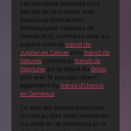
Les dernières semaines n’ont
pas été de tout repos, avec
beaucoup d’influences
astrologiques majeures de
l’année 2025, comme le carré qui
a opéré entre le
transit de
Jupiter en Cancer
et le
transit de
Saturne
conjoint au
transit de
Neptune
sur le début du
Bélier
,
puis avec le passage récent
également du
transit d’Uranus
en Gémeaux
.
Ce sont des phases profondes
qui ont pu être assez remuantes
sur cette fin de printemps et ce