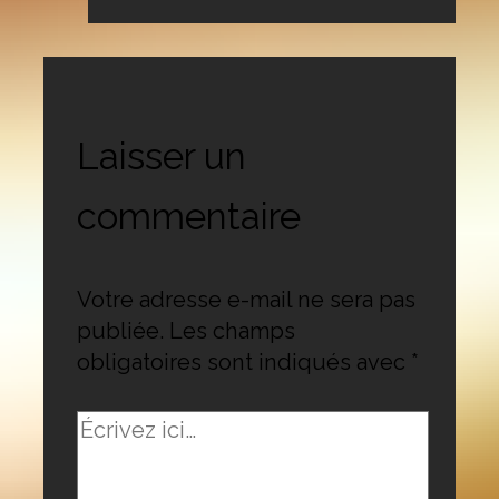
Laisser un
commentaire
Votre adresse e-mail ne sera pas
publiée.
Les champs
obligatoires sont indiqués avec
*
Écrivez
ici…