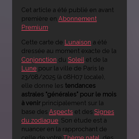
Cet article a été publié en avant
première en
Abonnement
Premium
.
Cette carte de
Lunaison
a été
dressée au moment exacte de la
Conjonction
du
Soleil
et de la
Lune
pour la ville de Paris le
23/08/2025 (à 08H07 locale),
elle donne les
tendances
astrales “générales” pour le mois
à venir
principalement sur la
base des
Aspects
et des
Signes
du zodiaque
. Son étude est à
nuancer en la rapprochant de
celle de votre
Thème natal
, des