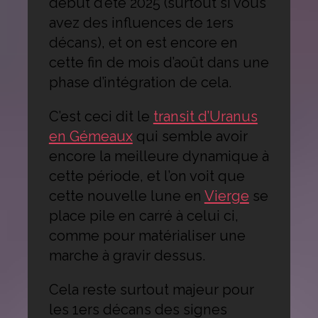
début d’été 2025 (surtout si vous
avez des influences de 1ers
décans), et on est encore en
cette fin de mois d’août dans une
phase d’intégration de cela.
C’est ceci dit le
transit d’Uranus
en Gémeaux
qui semble avoir
encore la meilleure dynamique à
cette période, et l’on voit que
cette nouvelle lune en
Vierge
se
place pile en carré à celui ci,
comme pour matérialiser une
marche à gravir dessus.
Cela reste surtout majeur pour
les 1ers décans des signes