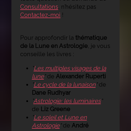
Consultations
, n’hésitez pas
Contactez-moi
!
Pour approfondir la
thématique
de la Lune en Astrologie
, je vous
conseille les livres :
"
Les multiples visages de la
lune
"
de
Alexander Ruperti
"
Le cycle de la lunaison
"
de
Dane Rudhyar
"
Astrologie: les luminaires
"
de
Liz Greene
"
Le soleil et Lune en
Astrologie
"
de
André