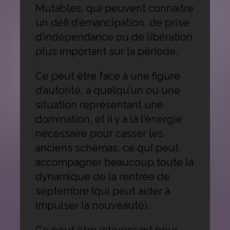
Mutables, qui peuvent connaitre
un défi d’émancipation, de prise
d’indépendance ou de libération
plus important sur la période.
Ce peut être face à une figure
d’autorité, à quelqu’un ou une
situation représentant une
domination, et il y a là l’énergie
nécessaire pour casser les
anciens schémas, ce qui peut
accompagner beaucoup toute la
dynamique de la rentrée de
septembre (qui peut aider à
impulser la nouveauté).