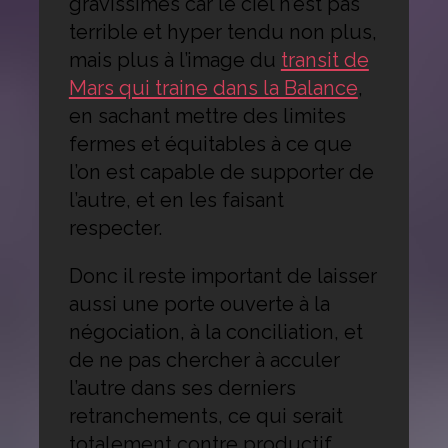
gravissimes car le ciel n’est pas
terrible et hyper tendu non plus,
mais plus à l’image du
transit de
Mars qui traine dans la Balance
,
en sachant mettre des limites
fermes et équitables à ce que
l’on est capable de supporter de
l’autre, et en les faisant
respecter.
Donc il reste important de laisser
aussi une porte ouverte à la
négociation, à la conciliation, et
de ne pas chercher à acculer
l’autre dans ses derniers
retranchements, ce qui serait
totalement contre productif