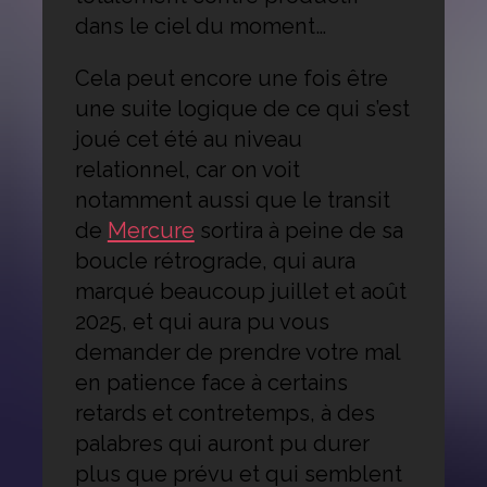
dans le ciel du moment…
Cela peut encore une fois être
une suite logique de ce qui s’est
joué cet été au niveau
relationnel, car on voit
notamment aussi que le transit
de
Mercure
sortira à peine de sa
boucle rétrograde, qui aura
marqué beaucoup juillet et août
2025, et qui aura pu vous
demander de prendre votre mal
en patience face à certains
retards et contretemps, à des
palabres qui auront pu durer
plus que prévu et qui semblent