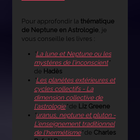
Pour approfondir la
thématique
de Neptune en Astrologie
, je
vous conseille les livres :
"
La lune et Neptune ou les
mystères de l'inconscient
"
de
Hadès
"
Les planètes extérieures et
cycles collectifs - La
dimension collective de
l'astrologie
"
de
Liz Greene
"
uranus, neptune et pluton -
L'enseignement traditionnel
de l'hermétisme
"
de
Charles