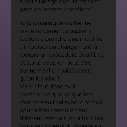
aussi à l’adage que “l’enfer est
pavé de bonnes intentions”…
Ici la dynamique martienne
invite forcément à passer à
l’action, à prendre une initiative,
à impulser un changement, à
rompre un précédent équilibre,
et sur le coup on peut être
pleinement emballé par ce
qu’on idéalise !
Mais il faut donc avoir
conscience que ce que l’on
récoltera au final avec le temps
pourra être sensiblement
différent, même si on a tous les
bons sentiments du monde au