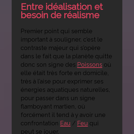
Entre idéalisation et
besoin de réalisme
Premier point qui semble
important à souligner, c’est le
contraste majeur qui s’opère
dans le fait que la planète quitte
donc son signe des
Poissons
où
elle était très forte en domicile,
très à l’aise pour exprimer ses
énergies aquatiques naturelles,
pour passer dans un signe
flamboyant martien, où
forcément il tend à y avoir une
confrontation
Eau
/
Feu
qui
peut se jouer.