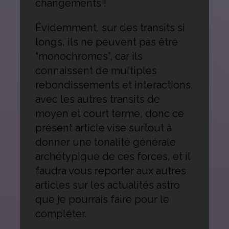
changements !
Évidemment, sur des transits si
longs, ils ne peuvent pas être
“monochromes”, car ils
connaissent de multiples
rebondissements et interactions,
avec les autres transits de
moyen et court terme, donc ce
présent article vise surtout à
donner une tonalité générale
archétypique de ces forces, et il
faudra vous reporter aux autres
articles sur les actualités astro
que je pourrais faire pour le
compléter.