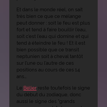
Et dans le monde réel, on sait
très bien ce que ce mélange
peut donner : soit le feu est plus
fort et tend à faire bouillir l’eau,
soit c’est l’eau qui domine et qui
tend à éteindre le feu ! Et il est
bien possible que ce transit
neptunien soit à cheval tantôt
sur l’une ou l’autre de ces
positions au cours de ces 14
ans…
Le
Bélier
reste toutefois le signe
du début du zodiaque, donc
aussi le signe des “grands