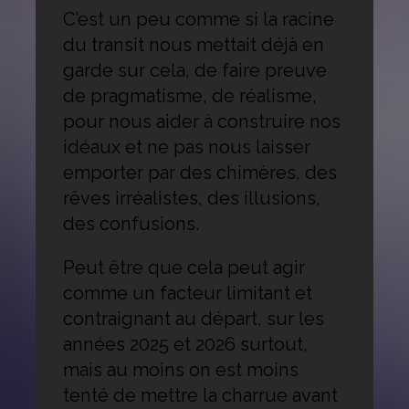
C’est un peu comme si la racine
du transit nous mettait déjà en
garde sur cela, de faire preuve
de pragmatisme, de réalisme,
pour nous aider à construire nos
idéaux et ne pas nous laisser
emporter par des chimères, des
rêves irréalistes, des illusions,
des confusions.
Peut être que cela peut agir
comme un facteur limitant et
contraignant au départ, sur les
années 2025 et 2026 surtout,
mais au moins on est moins
tenté de mettre la charrue avant