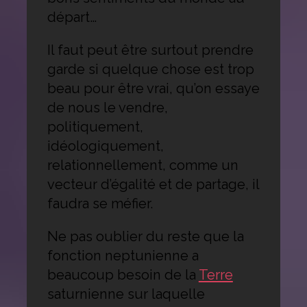
départ…
Il faut peut être surtout prendre
garde si quelque chose est trop
beau pour être vrai, qu’on essaye
de nous le vendre,
politiquement,
idéologiquement,
relationnellement, comme un
vecteur d’égalité et de partage, il
faudra se méfier.
Ne pas oublier du reste que la
fonction neptunienne a
beaucoup besoin de la
Terre
saturnienne sur laquelle