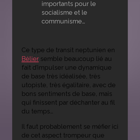
importants pour le
socialisme et le
communisme…
Ce type de transit neptunien en
Bélier
semble beaucoup lié au
fait d’impulser une dynamique
de base très idéalisée, très
utopiste, très égalitaire, avec de
bons sentiments de base, mais
qui finissent par déchanter au fil
du temps…
Il faut probablement se méfier ici
de cet aspect trompeur que