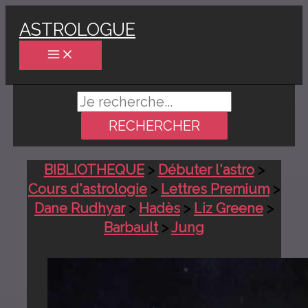
Aller
ASTROLOGUE
au
contenu
Rechercher :
BIBLIOTHEQUE
>
Débuter l'astro
>
Cours d'astrologie
>
Lettres Premium
>
Dane Rudhyar
>
Hadès
>
Liz Greene
>
Barbault
>
Jung