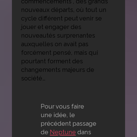
commencements”, des grands
nouveaux départs, où tout un
cycle différent peut venir se
jouer et engager des
nouveautés surprenantes
auxquelles on avait pas
forcément pensé, mais qui
pourtant forment des
changements majeurs de
société…
Pour vous faire
une idée, le
précédent passage
de
Neptune
dans