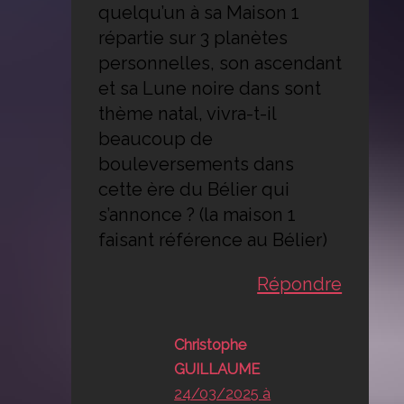
quelqu’un à sa Maison 1
répartie sur 3 planètes
personnelles, son ascendant
et sa Lune noire dans sont
thème natal, vivra-t-il
beaucoup de
bouleversements dans
cette ère du Bélier qui
s’annonce ? (la maison 1
faisant référence au Bélier)
Répondre
Christophe
GUILLAUME
24/03/2025 à