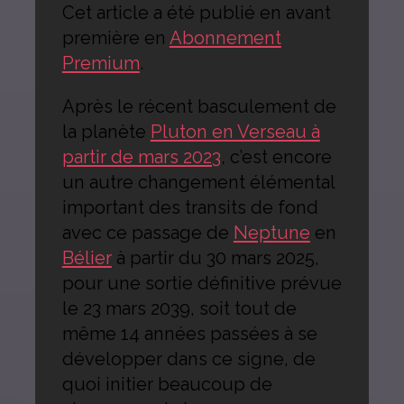
Cet article a été publié en avant
première en
Abonnement
Premium
.
Après le récent basculement de
la planète
Pluton en Verseau à
partir de mars 2023
, c’est encore
un autre changement élémental
important des transits de fond
avec ce passage de
Neptune
en
Bélier
à partir du 30 mars 2025,
pour une sortie définitive prévue
le 23 mars 2039, soit tout de
même 14 années passées à se
développer dans ce signe, de
quoi initier beaucoup de