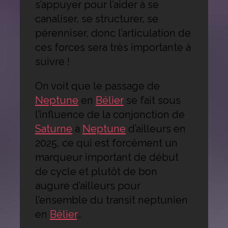
s’appuyer pour l’aider à se
canaliser, se structurer, se
pérenniser, donc l’articulation de
ces forces sera très importante à
suivre !
On voit que le passage de
Neptune
en
Bélier
se fait sous
l’influence de la conjonction de
Saturne
à
Neptune
d’ailleurs en
2025, ce qui est forcément un
marqueur important de début
de cycle et plutôt de bon
augure d’ailleurs pour
l’ensemble du transit neptunien
en
Bélier
…