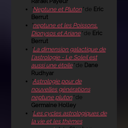
Rafaël Payeur
"
Neptune et Pluton
"
de
Eric
Berrut
"
neptune et les Poissons,
Dionysos et Ariane
"
de
Eric
Berrut
"
La dimension galactique de
l'astrologie - Le Soleil est
aussi une étoile
"
de
Dane
Rudhyar
"
Astrologie pour de
nouvelles générations
neptune pluton
"
de
Germaine Holley
"
Les cycles astrologiques de
la vie et les thèmes