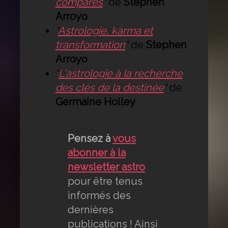
comparés
"
de
Stephen
Arroyo
"
Astrologie, karma et
transformation
"
de
Stephen
Arroyo
"
L'astrologie à la recherche
des clés de la destinée
"
de
Germaine Holley
Pensez à
vous
abonner à la
newsletter astro
pour être tenus
informés des
dernières
publications ! Ainsi