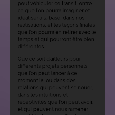
peut véhiculer ce transit, entre
ce que l’on pourra imaginer et
idéaliser à la base, dans nos
réalisations, et les leçons finales
que l’on pourra en retirer avec le
temps et qui pourront être bien
différentes.
Que ce soit d’ailleurs pour
différents projets personnels
que l’on peut lancer à ce
moment là, ou dans des
relations qui peuvent se nouer,
dans les intuitions et
réceptivités que l’on peut avoir,
et qui peuvent nous ramener