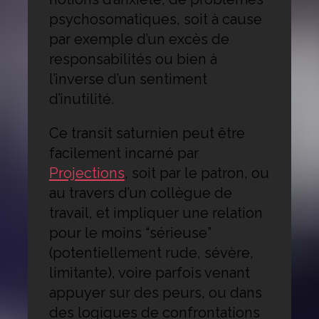
psychosomatiques, soit à cause
par exemple d’un excès de
responsabilités ou bien à
l’inverse d’un sentiment
d’inutilité.
Ce transit saturnien peut être
facilement incarné par
Projections
, soit par le patron, ou
au travers d’un collègue de
travail, et impliquer une relation
pour le moins “sérieuse”
(potentiellement rude, sévère,
limitante), voire parfois venant
appuyer sur des peurs, ou dans
des logiques de confrontations