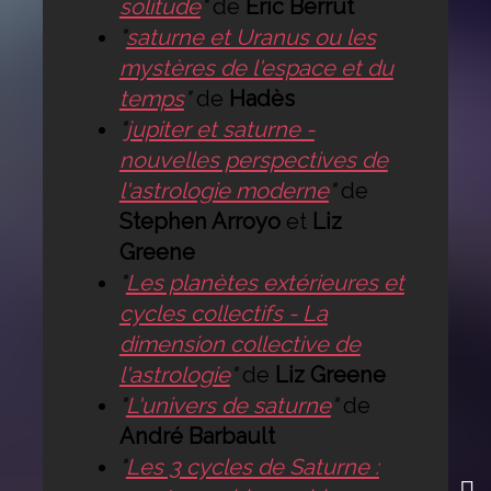
solitude
"
de
Eric Berrut
"
saturne et Uranus ou les
mystères de l'espace et du
temps
"
de
Hadès
"
jupiter et saturne -
nouvelles perspectives de
l'astrologie moderne
"
de
Stephen Arroyo
et
Liz
Greene
"
Les planètes extérieures et
cycles collectifs - La
dimension collective de
l'astrologie
"
de
Liz Greene
"
L'univers de saturne
"
de
André Barbault
"
Les 3 cycles de Saturne :