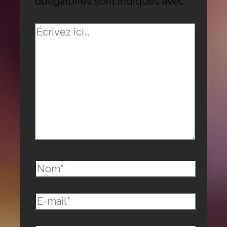
obligatoires sont indiqués avec
*
Écrivez
ici…
Nom*
E-
mail*