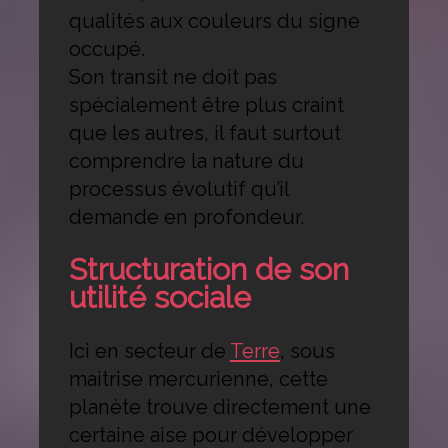
qualités aux couleurs du signe
occupé.
Son transit ne doit pas
spécialement être plus craint
que les autres, il faut surtout
comprendre la nature du
processus évolutif qu’il
demande en profondeur.
Structuration de son
utilité sociale
Ici en secteur de
Terre
, sous
maitrise mercurienne, cette
planète trouve directement une
certaine aise pour développer