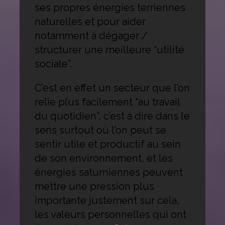
ses propres énergies terriennes
naturelles et pour aider
notamment à dégager /
structurer une meilleure “utilité
sociale”.
C’est en effet un secteur que l’on
relie plus facilement “au travail
du quotidien”, c’est à dire dans le
sens surtout où l’on peut se
sentir utile et productif au sein
de son environnement, et les
énergies saturniennes peuvent
mettre une pression plus
importante justement sur cela,
les valeurs personnelles qui ont