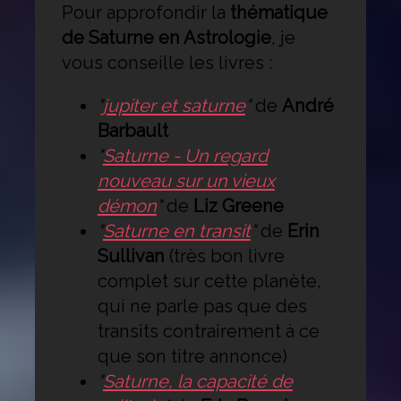
Pour approfondir la
thématique
de Saturne en Astrologie
, je
vous conseille les livres :
"
jupiter et saturne
"
de
André
Barbault
"
Saturne - Un regard
nouveau sur un vieux
démon
"
de
Liz Greene
"
Saturne en transit
"
de
Erin
Sullivan
(très bon livre
complet sur cette planète,
qui ne parle pas que des
transits contrairement à ce
que son titre annonce)
"
Saturne, la capacité de