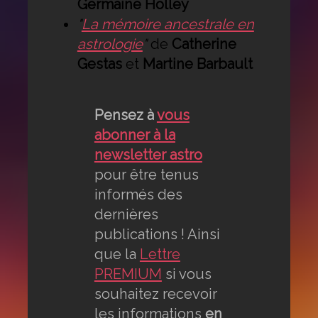
Germaine Holley
"
La mémoire ancestrale en
astrologie
"
de
Catherine
Gestas
et
Martine Barbault
Pensez à
vous
abonner à la
newsletter astro
pour être tenus
informés des
dernières
publications ! Ainsi
que la
Lettre
PREMIUM
si vous
souhaitez recevoir
les informations
en