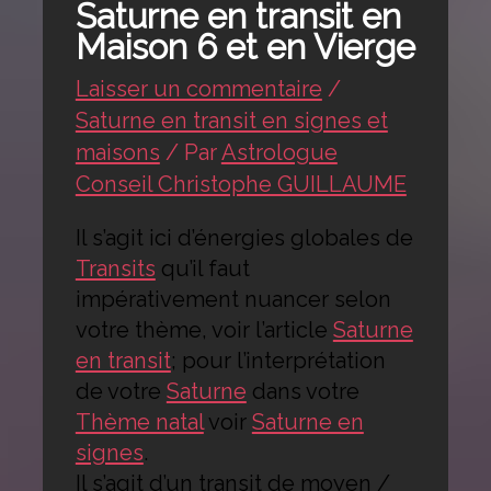
Saturne en transit en
Maison 6 et en Vierge
Laisser un commentaire
/
Saturne en transit en signes et
maisons
/ Par
Astrologue
Conseil Christophe GUILLAUME
Il s’agit ici d’énergies globales de
Transits
qu’il faut
impérativement nuancer selon
votre thème, voir l’article
Saturne
en transit
; pour l’interprétation
de votre
Saturne
dans votre
Thème natal
voir
Saturne en
signes
.
Il s’agit d’un transit de moyen /