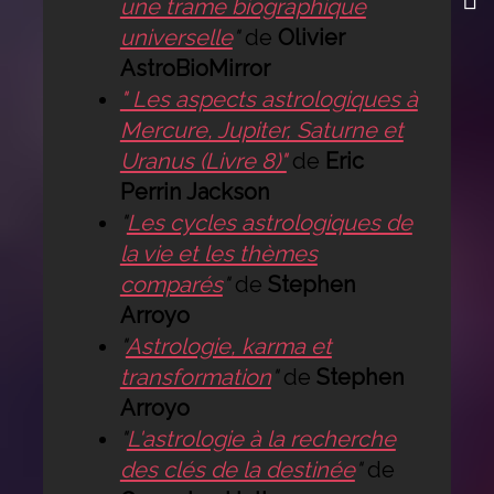
une trame biographique
universelle
"
de
Olivier
AstroBioMirror
" Les aspects astrologiques à
Mercure, Jupiter, Saturne et
Uranus (Livre 8)"
de
Eric
Perrin Jackson
"
Les cycles astrologiques de
la vie et les thèmes
comparés
"
de
Stephen
Arroyo
"
Astrologie, karma et
transformation
"
de
Stephen
Arroyo
"
L'astrologie à la recherche
des clés de la destinée
"
de