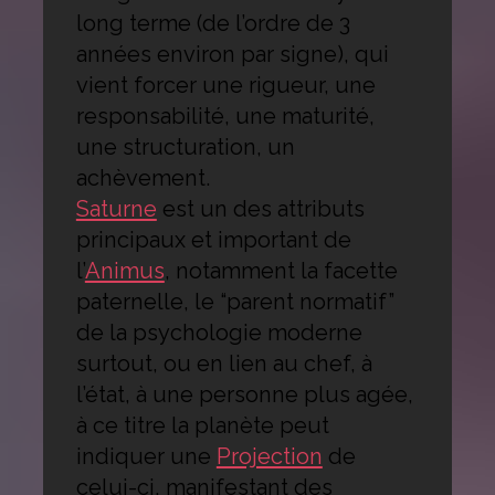
long terme (de l’ordre de 3
années environ par signe), qui
vient forcer une rigueur, une
responsabilité, une maturité,
une structuration, un
achèvement.
Saturne
est un des attributs
principaux et important de
l’
Animus
, notamment la facette
paternelle, le “parent normatif”
de la psychologie moderne
surtout, ou en lien au chef, à
l’état, à une personne plus agée,
à ce titre la planète peut
indiquer une
Projection
de
celui-ci, manifestant des