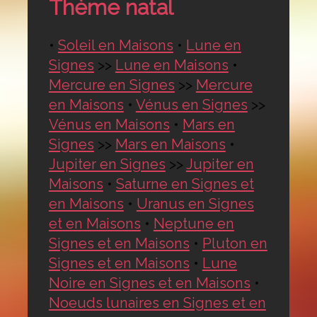
Thème natal
•
Soleil en Maisons
•
Lune en
Signes
>>
Lune en Maisons
•
Mercure en Signes
>>
Mercure
en Maisons
•
Vénus en Signes
>>
Vénus en Maisons
•
Mars en
Signes
>>
Mars en Maisons
•
Jupiter en Signes
>>
Jupiter en
Maisons
•
Saturne en Signes et
en Maisons
•
Uranus en Signes
et en Maisons
•
Neptune en
Signes et en Maisons
•
Pluton en
Signes et en Maisons
•
Lune
Noire en Signes et en Maisons
•
Noeuds lunaires en Signes et en