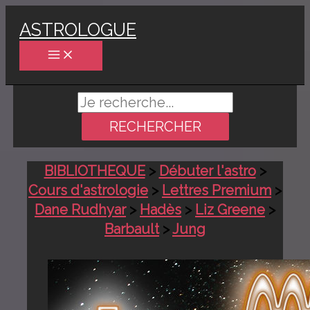
Aller
ASTROLOGUE
au
contenu
Rechercher :
BIBLIOTHEQUE
>
Débuter l'astro
>
Cours d'astrologie
>
Lettres Premium
>
Dane Rudhyar
>
Hadès
>
Liz Greene
>
Barbault
>
Jung