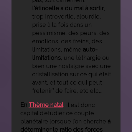
pas; soit carrément
l’étincelle a du mal à sortir
,
trop introvertie, alourdie,
prise à la fois dans un
pessimisme, des peurs, des
émotions, des freins, des
limitations, même
auto-
limitations
, une léthargie ou
bien une nostalgie avec une
cristallisation sur ce qui était
avant, et tout ce qui peut
“retenir” de faire, etc etc…
En
Thème natal
, il est donc
capital d’étudier ce couple
planétaire lorsque l’on cherche
à
déterminer le ratio des forces