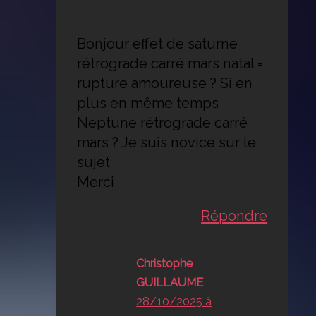
Bonjour effet de saturne
rétrograde carré mars natal =
rupture amoureuse ? Si en
plus en même temps
Neptune rétrograde carré
mars ? Je suis novice sur le
sujet
Merci
Répondre
Christophe
GUILLAUME
28/10/2025 à