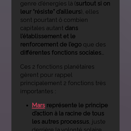
genre d’énergies là (
surtout si on
leur “résiste” d’ailleurs
), elles
sont pourtant ô combien
capitales autant
dans
l’établissement et le
renforcement de l’ego
que des
différentes fonctions sociales
…
Ces 2 fonctions planétaires
gèrent pour rappel
principalement 2 fonctions très
importantes :
Mars
représente le principe
d’action à la racine de tous
les autres processus
, juste
derrière la volonté solaire…