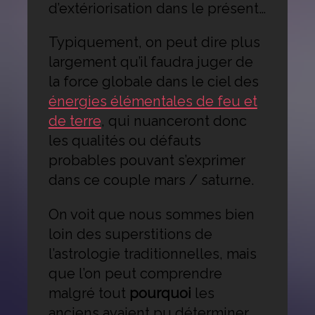
d’extériorisation dans le présent…
Typiquement, on peut dire plus
largement qu’il faudra juger de
la force globale dans le ciel des
énergies élémentales de feu et
de terre
, qui nuanceront donc
les qualités ou défauts
probables pouvant s’exprimer
dans ce couple mars / saturne.
On voit que nous sommes bien
loin des superstitions de
l’astrologie traditionnelles, mais
que l’on peut comprendre
malgré tout
pourquoi
les
anciens avaient pu déterminer