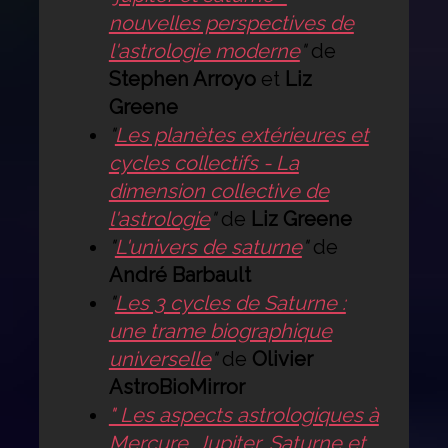
nouvelles perspectives de
l'astrologie moderne
"
de
Stephen Arroyo
et
Liz
Greene
"
Les planètes extérieures et
cycles collectifs - La
dimension collective de
l'astrologie
"
de
Liz Greene
"
L'univers de saturne
"
de
André Barbault
"
Les 3 cycles de Saturne :
une trame biographique
universelle
"
de
Olivier
AstroBioMirror
" Les aspects astrologiques à
Mercure, Jupiter, Saturne et