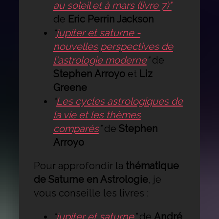
au soleil et à mars (livre 7)"
de
Eric Perrin Jackson
"
jupiter et saturne -
nouvelles perspectives de
l'astrologie moderne
"
de
Stephen Arroyo
et
Liz
Greene
"
Les cycles astrologiques de
la vie et les thèmes
comparés
"
de
Stephen
Arroyo
Pour approfondir la
thématique
de Saturne en Astrologie
, je
vous conseille les livres :
"
jupiter et saturne
"
de
André