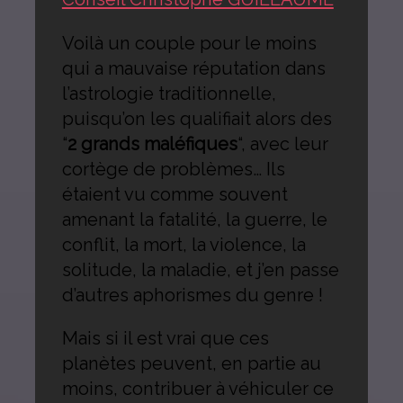
Voilà un couple pour le moins
qui a mauvaise réputation dans
l’astrologie traditionnelle,
puisqu’on les qualifiait alors des
“
2 grands maléfiques
“, avec leur
cortège de problèmes… Ils
étaient vu comme souvent
amenant la fatalité, la guerre, le
conflit, la mort, la violence, la
solitude, la maladie, et j’en passe
d’autres aphorismes du genre !
Mais si il est vrai que ces
planètes peuvent, en partie au
moins, contribuer à véhiculer ce