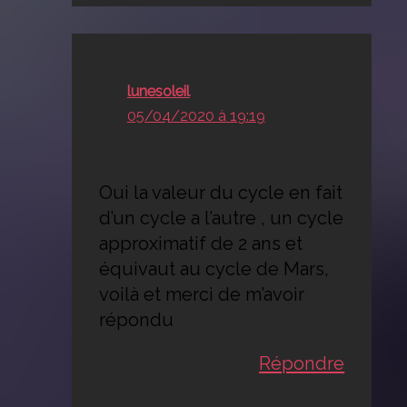
lunesoleil
05/04/2020 à 19:19
Oui la valeur du cycle en fait
d’un cycle a l’autre , un cycle
approximatif de 2 ans et
équivaut au cycle de Mars,
voilà et merci de m’avoir
répondu
Répondre