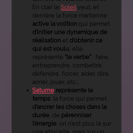
En clair le
Soleil
veut, et
derrière la force martienne
active la volition
qui permet
d’initier une dynamique de
réalisation
et
d’obtenir ce
qui est voulu
, elle
représente
“le verbe”
: faire,
entreprendre, combattre,
défendre, forcer, aider, dire,
aimer, jouer, etc…
Saturne
représente le
temps
, la force qui permet
d’ancrer les choses dans la
durée
, de
pérenniser
l’énergie
, on n’est plus là sur
une étincelle, mais sur un