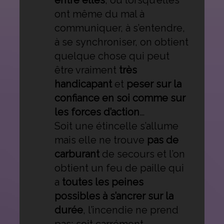
entre elles
, ou lorsqu’elles
ont même du mal à
communiquer, à s’entendre,
à se synchroniser, on obtient
quelque chose qui peut
être vraiment
très
handicapant
et
peser sur la
confiance en soi comme sur
les forces d’action
…
Soit une étincelle s’allume
mais elle ne trouve
pas de
carburant
de secours et l’on
obtient un feu de paille qui
a
toutes les peines
possibles à s’ancrer sur la
durée
, l’incendie ne prend