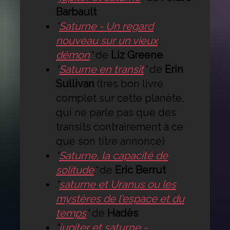
Barbault
"
Saturne - Un regard
nouveau sur un vieux
démon
"
de
Liz Greene
"
Saturne en transit
"
de
Erin
Sullivan
(très bon livre
complet sur cette planète,
qui ne parle pas que des
transits contrairement à ce
que son titre annonce)
"
Saturne, la capacité de
solitude
"
de
Eric Berrut
"
saturne et Uranus ou les
mystères de l'espace et du
temps
"
de
Hadès
"
jupiter et saturne -