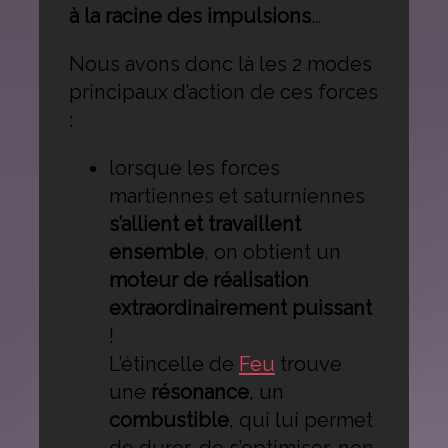
à la racine des impulsions
…
Nous avons donc là les 2 modes
principaux d’action de ces forces
:
lorsque les forces
martiennes et saturniennes
s’allient et travaillent
ensemble
, on obtient un
moteur de réalisation
extraordinairement puissant
!
L’étincelle de
Feu
trouve
une
résonance
, un
combustible
, qui lui permet