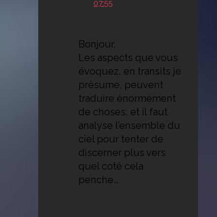
07:55
Bonjour,
Les aspects que vous
évoquez, en transits je
présume, peuvent
traduire énormément
de choses, et il faut
analyse l’ensemble du
ciel pour tenter de
discerner plus vers
quel coté cela
penche…