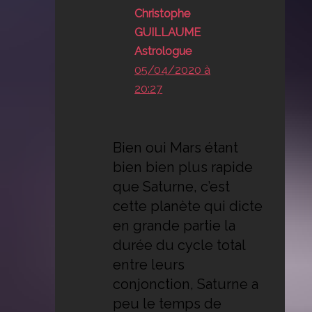
Christophe
GUILLAUME
Astrologue
05/04/2020 à
20:27
Bien oui Mars étant
bien bien plus rapide
que Saturne, c’est
cette planète qui dicte
en grande partie la
durée du cycle total
entre leurs
conjonction, Saturne a
peu le temps de