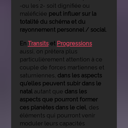
-ou les 2- soit dignifiée ou
maléficiée
peut influer sur la
totalité du schéma et du
rayonnement personnel / social
.
En
Transits
et
Progressions
aussi, on prêtera plus
particulièrement attention à ce
couple de forces martiennes et
saturniennes,
dans les aspects
qu’elles peuvent subir dans le
natal
autant que
dans les
aspects que pourront former
ces planètes dans le ciel
, des
éléments qui pourront venir
moduler leurs capacités