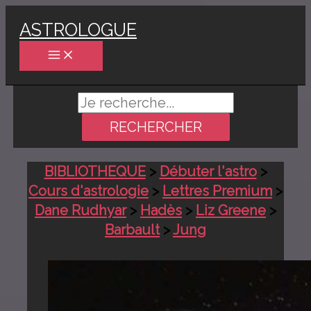
Aller
ASTROLOGUE
au
contenu
Rechercher :
BIBLIOTHEQUE
>
Débuter l'astro
>
Cours d'astrologie
>
Lettres Premium
>
Dane Rudhyar
>
Hadès
>
Liz Greene
>
Barbault
>
Jung