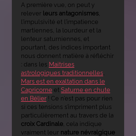
A première vue, on peut y
relever
leurs antagonismes
,
l’impulsivité et l’impatience
martiennes, la lourdeur et la
lenteur saturniennes, et
pourtant, des indices important
nous donnent matière à réfléchir
: dans les
Maitrises
astrologiques traditionnelles
,
Mars est en exaltation dans le
Capricorne
et
Saturne en chute
en Bélier
! Ce n’est pas pour rien
si ces tensions s’impriment plus
particulièrement au travers de la
croix Cardinale
, cela indique
vraiment leur
nature névralgique