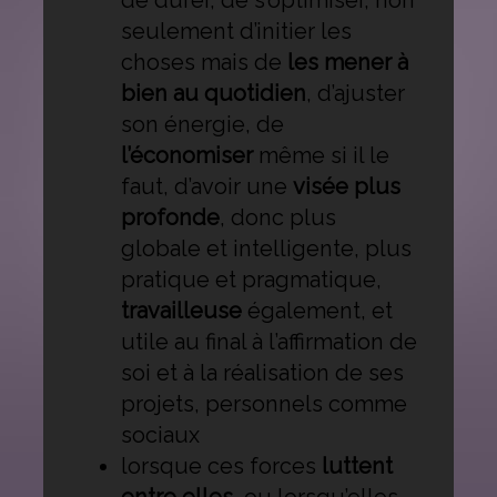
de durer, de s’optimiser, non
seulement d’initier les
choses mais de
les mener à
bien au quotidien
, d’ajuster
son énergie, de
l’économiser
même si il le
faut, d’avoir une
visée plus
profonde
, donc plus
globale et intelligente, plus
pratique et pragmatique,
travailleuse
également, et
utile au final à l’affirmation de
soi et à la réalisation de ses
projets, personnels comme
sociaux
lorsque ces forces
luttent