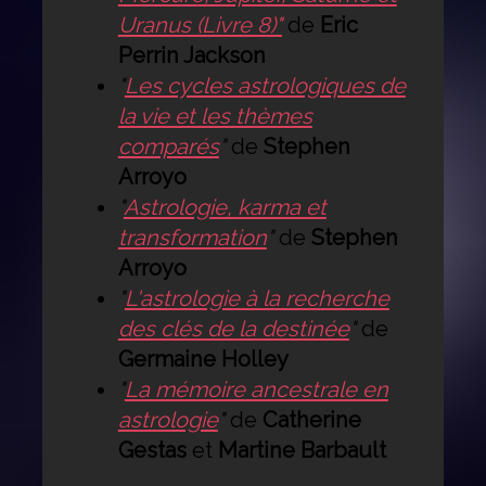
Uranus (Livre 8)"
de
Eric
Perrin Jackson
"
Les cycles astrologiques de
la vie et les thèmes
comparés
"
de
Stephen
Arroyo
"
Astrologie, karma et
transformation
"
de
Stephen
Arroyo
"
L'astrologie à la recherche
des clés de la destinée
"
de
Germaine Holley
"
La mémoire ancestrale en
astrologie
"
de
Catherine
Gestas
et
Martine Barbault