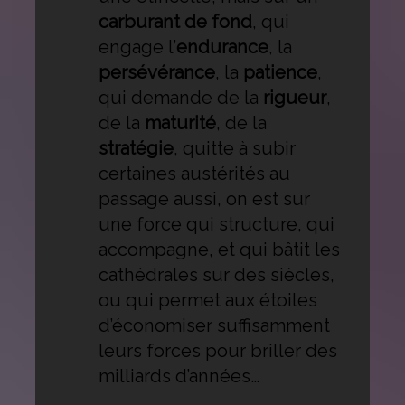
carburant de fond
, qui
engage l’
endurance
, la
persévérance
, la
patience
,
qui demande de la
rigueur
,
de la
maturité
, de la
stratégie
, quitte à subir
certaines austérités au
passage aussi, on est sur
une force qui structure, qui
accompagne, et qui bâtit les
cathédrales sur des siècles,
ou qui permet aux étoiles
d’économiser suffisamment
leurs forces pour briller des
milliards d’années…