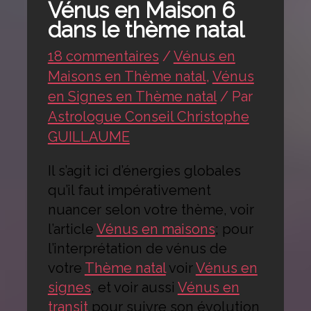
Vénus en Maison 6
dans le thème natal
18 commentaires
/
Vénus en
Maisons en Thème natal
,
Vénus
en Signes en Thème natal
/ Par
Astrologue Conseil Christophe
GUILLAUME
Il s’agit ici d’énergies globales
qu’il faut impérativement
nuancer selon votre thème, voir
l’article
Vénus en maisons
; pour
l’interprétation de vénus de
votre
Thème natal
voir
Vénus en
signes
, et voir aussi
Vénus en
transit
pour suivre son évolution