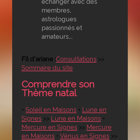
échanger avec des
membres,
astrologues
passionnés et
amateurs...
Fil d'ariane :
Consultations
>>
Sommaire du site
Comprendre son
Thème natal
•
Soleil en Maisons
•
Lune en
Signes
>>
Lune en Maisons
•
Mercure en Signes
>>
Mercure
en Maisons
•
Vénus en Signes
>>