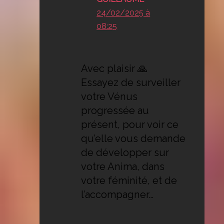
24/02/2025 à
08:25
Avec plaisir 🙏
Essayez de surveiller
votre Vénus
progressée au
présent, pour voir ce
qu’elle vous demande
de développer sur
votre Anima, dans
votre féminité, et de
l’accompagner…