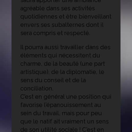
agréable dans ses activités
quotidiennes et être bienveillant
envers ses subalternes dont il
sera compris et respecté.
Il pourra aussi travailler dans des
éléments qui nécessitent du
charme, de la beauté (une part
artistique), de la diplomatie, le
sens du conseil et de la
conciliation.
C’est en général une position qui
favorise l’épanouissement au
sein du travail, mais pour peu
que le natif ait vraiment un sens
de son utilité sociale ! C’est en