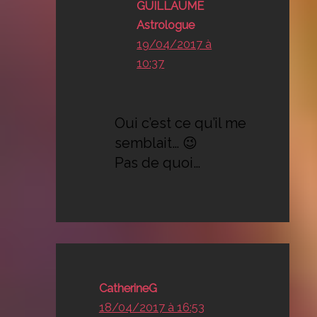
GUILLAUME
Astrologue
19/04/2017 à
10:37
Oui c’est ce qu’il me
semblait… 😉
Pas de quoi…
CatherineG
18/04/2017 à 16:53