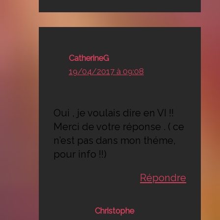
CatherineG
19/04/2017 à 09:08
Oui , je voulais dire en VI !!
Merci de votre réponse . ( ce
n’est pas dans mon théme,
pour info !!)
Répondre
Christophe