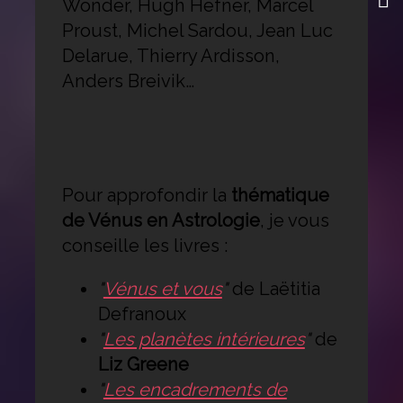
Wonder, Hugh Hefner, Marcel
Proust, Michel Sardou, Jean Luc
Delarue, Thierry Ardisson,
Anders Breivik…
Pour approfondir la
thématique
de Vénus en Astrologie
, je vous
conseille les livres :
"
Vénus et vous
"
de Laëtitia
Defranoux
"
Les planètes intérieures
"
de
Liz Greene
"
Les encadrements de