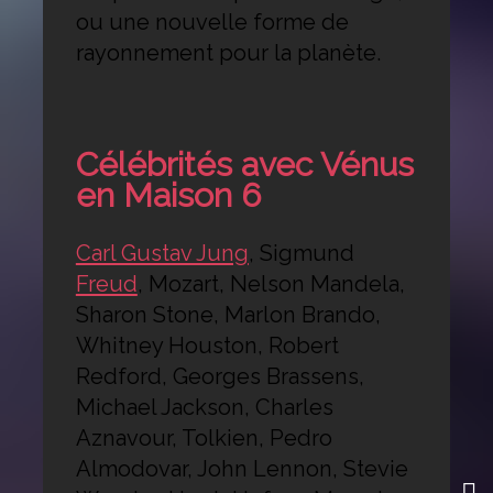
ou une nouvelle forme de
rayonnement pour la planète.
Célébrités avec Vénus
en Maison 6
Carl Gustav Jung
, Sigmund
Freud
, Mozart, Nelson Mandela,
Sharon Stone, Marlon Brando,
Whitney Houston, Robert
Redford, Georges Brassens,
Michael Jackson, Charles
Aznavour, Tolkien, Pedro
Almodovar, John Lennon, Stevie