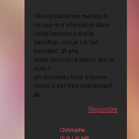
Vénus bélier en maison 6 ,
ce qui m a interpellé dans
cette lecture c est le
sacrifice …oui je l ai fait
pendant 38 ans …
reste plus qu à savoir qui je
suis ?
un nouveau livre s ouvre …
merci c est très intéressant
🙏
Répondre
Christophe
GUILLAUME