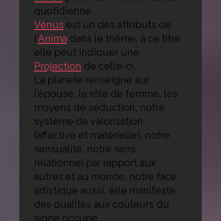
quotidienne.
Vénus
est un des attributs de
l’
Anima
dans le thème, à ce titre
elle peut indiquer une
Projection
de celle-ci.
La planète renseigne sur
l’épouse, le rôle de femme, les
moyens de séduction, notre
système de valorisation
(affective et matérielle), notre
sensualité, notre sens
relationnel par rapport aux
autres et au monde, notre face
artistique aussi, elle manifeste
des qualités aux couleurs du
signe occupé.