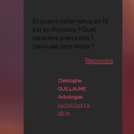
Et quand cette venus en IV
est en Poissons ? Quel
caractère prend elle ?
Dévouée sans limite ?
Répondre
Christophe
GUILLAUME
Astrologue
19/04/2017 à
08:35