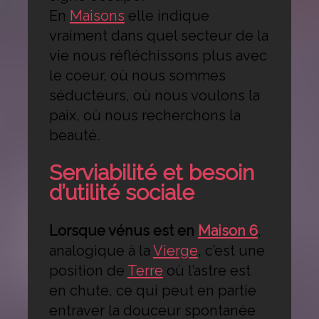
En
Maisons
elle indique
vraiment dans quel secteur de la
vie nous réfléchissons plus avec
le coeur, où nous sommes
séducteurs, où nous voulons la
paix, où nous recherchons la
beauté.
Serviabilité et besoin
d’utilité sociale
Lorsque vénus est en
Maison 6
,
analogique à la
Vierge
, c’est une
position de
Terre
où l’astre est
en chute, ce qui peut en partie
entraver la douceur spontanée