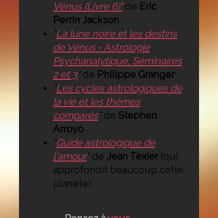
Vénus (Livre 6)"
de
Eric
Perrin Jackson
"
La lune noire et les destins
de Vénus - Astrologie
Psychanalytique, Séminaires
2 et 3
"
de
Philippe Granger
"
Les cycles astrologiques de
la vie et les thèmes
comparés
"
de
Stephen
Arroyo
"
Guide astrologique de
l'amour
"
de
Jean Texier
(qui
approfondit beaucoup cette
planète)