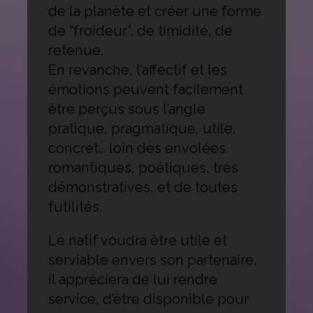
de la planète et créer une forme
de “froideur”, de timidité, de
retenue.
En revanche, l’affectif et les
émotions peuvent facilement
être perçus sous l’angle
pratique, pragmatique, utile,
concret… loin des envolées
romantiques, poétiques, très
démonstratives, et de toutes
futilités.
Le natif voudra être utile et
serviable envers son partenaire,
il appréciera de lui rendre
service, d’être disponible pour