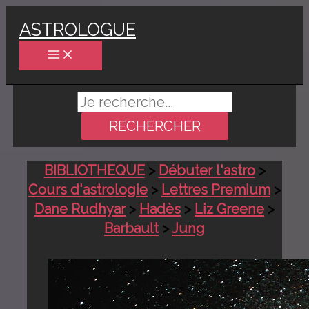
Aller
ASTROLOGUE
au
contenu
Rechercher :
BIBLIOTHEQUE
>
Débuter l'astro
>
Cours d'astrologie
>
Lettres Premium
>
Dane Rudhyar
>
Hadès
>
Liz Greene
>
Barbault
>
Jung