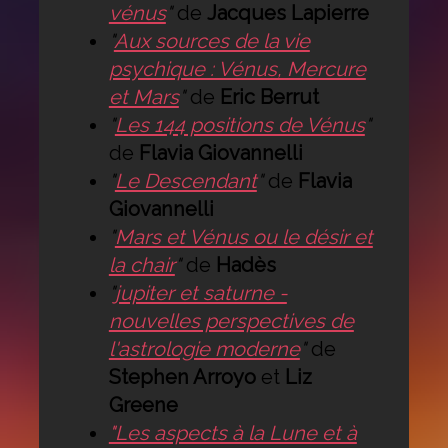
vénus
"
de
Jacques Lapierre
"
Aux sources de la vie
psychique : Vénus, Mercure
et Mars
"
de
Eric Berrut
"
Les 144 positions de Vénus
"
de
Flavia Giovannelli
"
Le Descendant
"
de
Flavia
Giovannelli
"
Mars et Vénus ou le désir et
la chair
"
de
Hadès
"
jupiter et saturne -
nouvelles perspectives de
l'astrologie moderne
"
de
Stephen Arroyo
et
Liz
Greene
"Les aspects à la Lune et à