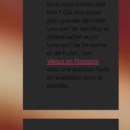
En 6 vous voulez dire
non ? Oui elle a une
plus grande dévotion,
une part de sacrifice et
d’idéalisation aussi
(une part de fantasme
et de fuite)… Voir
Vénus en Poissons
,
c’est une position forte
en exaltation pour la
planète…