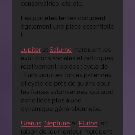
conservatrice, etc etc.
Les planètes lentes occupent
également une place essentielle
!
Jupiter
et
Saturne
marquent les
évolutions sociales et politiques
relativement rapides : cycle de
12 ans pour les forces joviennes
et cycle de près de 30 ans pour
les forces saturniennes, qui sont
donc liées plus à une
dynamique générationnelle.
Uranus
,
Neptune
et
Pluton
, en
raison de leur lenteur, marquent