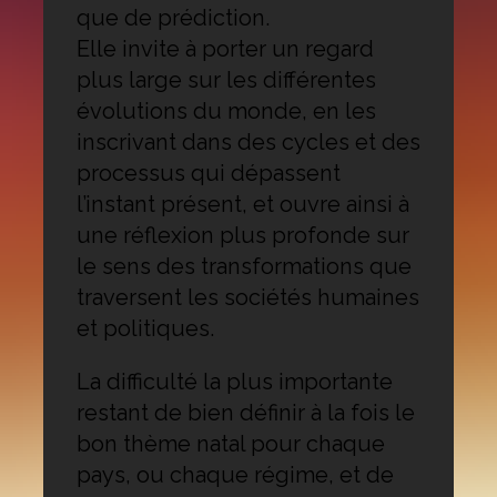
que de prédiction.
Elle invite à porter un regard
plus large sur les différentes
évolutions du monde, en les
inscrivant dans des cycles et des
processus qui dépassent
l’instant présent, et ouvre ainsi à
une réflexion plus profonde sur
le sens des transformations que
traversent les sociétés humaines
et politiques.
La difficulté la plus importante
restant de bien définir à la fois le
bon thème natal pour chaque
pays, ou chaque régime, et de