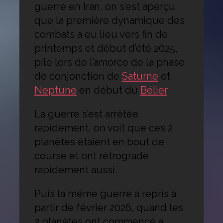
guerre en Iran, on s’est aperçu
que la première dynamique des
combats a eu lieu vers fin de
printemps et début d’été 2025,
pile lors de l’amorce de la phase
de conjonction de
Saturne
et
Neptune
en début du
Bélier
.
La guerre s’est arrêtée
rapidement, on voit que ces 2
planètes étaient en bout de
course et ont rétrogradé
rapidement aussi.
Puis la même guerre a repris à
partir de février 2026, quand les
2 planètes ont commencé a