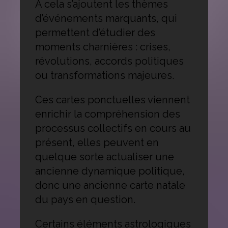
À cela s’ajoutent les thèmes
d’événements marquants, qui
permettent d’étudier des
moments charnières : crises,
révolutions, accords politiques
ou transformations majeures.
Ces cartes ponctuelles viennent
enrichir la compréhension des
processus collectifs en cours au
présent, elles peuvent en
quelque sorte actualiser une
ancienne dynamique politique,
donc une ancienne carte natale
du pays en question.
Certains éléments astrologiques