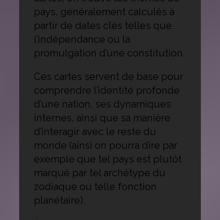
pays, généralement calculés à
partir de dates clés telles que
l’indépendance ou la
promulgation d’une constitution.
Ces cartes servent de base pour
comprendre l’identité profonde
d’une nation, ses dynamiques
internes, ainsi que sa manière
d’interagir avec le reste du
monde (ainsi on pourra dire par
exemple que tel pays est plutôt
marqué par tel archétype du
zodiaque ou telle fonction
planétaire).