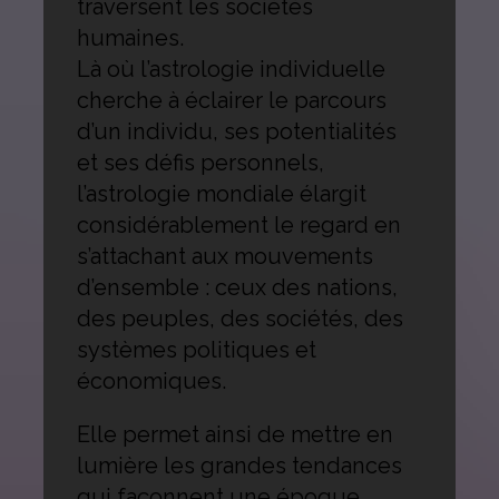
traversent les sociétés
humaines.
Là où l’astrologie individuelle
cherche à éclairer le parcours
d’un individu, ses potentialités
et ses défis personnels,
l’astrologie mondiale élargit
considérablement le regard en
s’attachant aux mouvements
d’ensemble : ceux des nations,
des peuples, des sociétés, des
systèmes politiques et
économiques.
Elle permet ainsi de mettre en
lumière les grandes tendances
qui façonnent une époque.