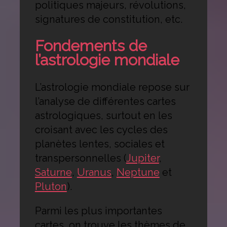
politiques majeurs, révolutions,
signatures de constitution, etc.
Fondements de
l’astrologie mondiale
L’astrologie mondiale repose sur
l’analyse de différentes cartes
astrologiques, surtout en les
croisant avec les cycles des
planètes lentes, sociales et
transpersonnelles (
Jupiter
,
Saturne
,
Uranus
,
Neptune
et
Pluton
).
Parmi les plus importantes
cartes, on trouve les thèmes de