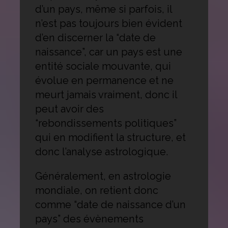
d’un pays, même si parfois, il
n’est pas toujours bien évident
d’en discerner la “date de
naissance”, car un pays est une
entité sociale mouvante, qui
évolue en permanence et ne
meurt jamais vraiment, donc il
peut avoir des
“rebondissements politiques”
qui en modifient la structure, et
donc l’analyse astrologique.
Généralement, en astrologie
mondiale, on retient donc
comme “date de naissance d’un
pays” des évènements