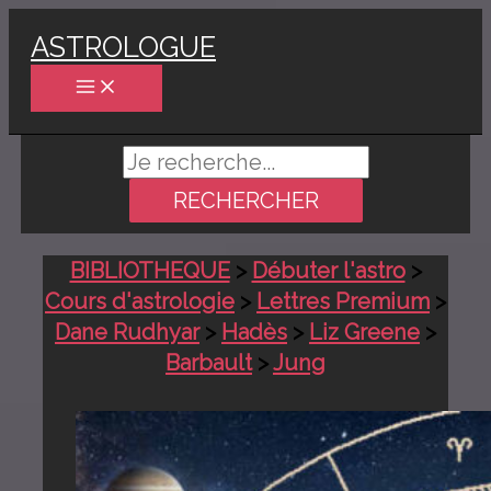
Aller
ASTROLOGUE
au
contenu
Rechercher :
BIBLIOTHEQUE
>
Débuter l'astro
>
Cours d'astrologie
>
Lettres Premium
>
Dane Rudhyar
>
Hadès
>
Liz Greene
>
Barbault
>
Jung