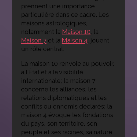
prennent une importance
particulière dans ce cadre. Les
maisons astrologiques,
notamment la
Maison 10
, la
Maison 7
et la
Maison 4
, jouent
un rôle central.
La maison 10 renvoie au pouvoir,
à l’État et à la visibilité
internationale; la maison 7
concerne les alliances, les
relations diplomatiques et les
conflits ou ennemis déclarés; la
maison 4 évoque les fondations
du pays, son territoire, son
peuple et ses racines, sa nature