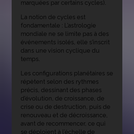
marquées par certains cycles).
La notion de cycles est
fondamentale : L’astrologie
mondiale ne se limite pas à des
événements isolés, elle s’inscrit
dans une vision cyclique du
temps.
Les configurations planétaires se
répètent selon des rythmes
précis, dessinant des phases
d’évolution, de croissance, de
crise ou de destruction, puis de
renouveau et de décroissance,
avant de recommencer, ce qui
se déploient à l’échelle de