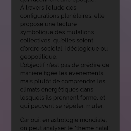
À travers l’étude des
configurations planétaires, elle
propose une lecture
symbolique des mutations
collectives, qu’elles soient
d’ordre sociétal, idéologique ou
géopolitique.
L’objectif n’est pas de prédire de
manière figée les événements,
mais plutôt de comprendre les
climats énergétiques dans
lesquels ils prennent forme, et
qui peuvent se répéter, muter.
Car oui, en astrologie mondiale,
on peut analyser le “thème natal”