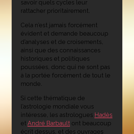
savoir quels cycles leur
rattacher prioritairement.
Cela n’est jamais forcément
évident et demande beaucoup
d’analyses et de croisements,
ainsi que des connaissances
historiques et politiques
poussées, donc qui ne sont pas
à la portée forcément de tout le
monde.
Si cette thématique de
l’astrologie mondiale vous
intéresse, les astrologues
Hadès
et
André Barbault
ont beaucoup
écrit dessus, et des ouvrages