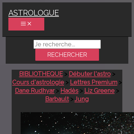
Aller
ASTROLOGUE
au
contenu
Rechercher :
BIBLIOTHEQUE
>
Débuter l'astro
>
Cours d'astrologie
>
Lettres Premium
>
Dane Rudhyar
>
Hadès
>
Liz Greene
>
Barbault
>
Jung