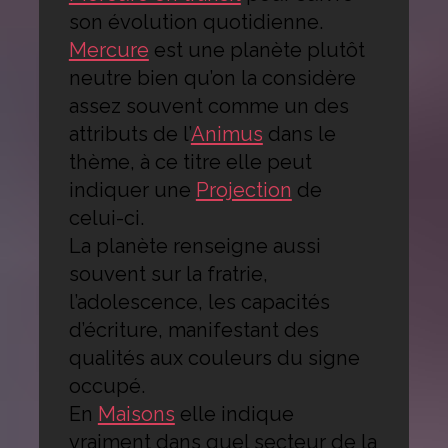
son évolution quotidienne.
Mercure
est une planète plutôt
neutre bien qu’on la considère
assez souvent comme un des
attributs de l’
Animus
dans le
thème, à ce titre elle peut
indiquer une
Projection
de
celui-ci.
La planète renseigne aussi
souvent sur la fratrie,
l’adolescence, les capacités
d’écriture, manifestant des
qualités aux couleurs du signe
occupé.
En
Maisons
elle indique
vraiment dans quel secteur de la