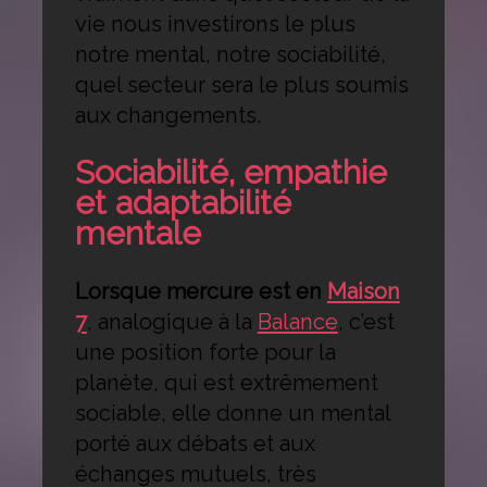
vie nous investirons le plus
notre mental, notre sociabilité,
quel secteur sera le plus soumis
aux changements.
Sociabilité, empathie
et adaptabilité
mentale
Lorsque mercure est en
Maison
7
, analogique à la
Balance
, c’est
une position forte pour la
planète, qui est extrêmement
sociable, elle donne un mental
porté aux débats et aux
échanges mutuels, très