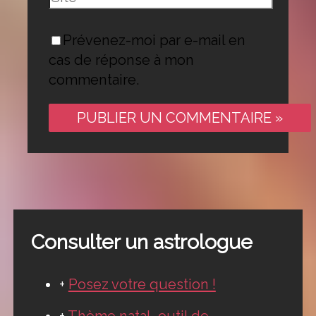
Prévenez-moi par e-mail en
cas de réponse à mon
commentaire.
Consulter un astrologue
+
Posez votre question !
+
Thème natal, outil de