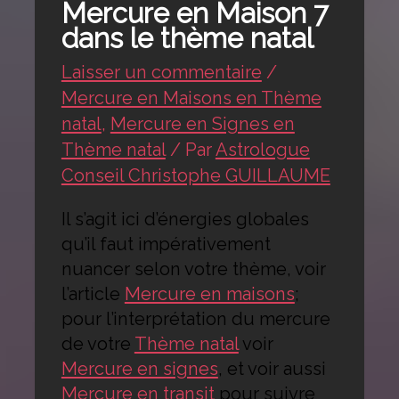
Mercure en Maison 7
dans le thème natal
Laisser un commentaire
/
Mercure en Maisons en Thème
natal
,
Mercure en Signes en
Thème natal
/ Par
Astrologue
Conseil Christophe GUILLAUME
Il s’agit ici d’énergies globales
qu’il faut impérativement
nuancer selon votre thème, voir
l’article
Mercure en maisons
;
pour l’interprétation du mercure
de votre
Thème natal
voir
Mercure en signes
, et voir aussi
Mercure en transit
pour suivre