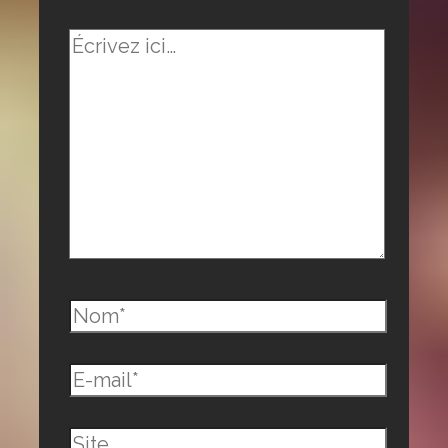
Écrivez
ici…
Nom*
E-
mail*
Site