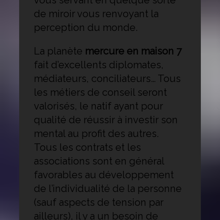
de miroir vous renvoyant la
perception du monde.
La planète
mercure en maison 7
fait d’excellents diplomates,
médiateurs, conciliateurs… Tous
les métiers de conseil seront
valorisés, le natif ayant pour
qualité de réussir à investir son
mental au profit des autres.
Tous les contrats et les
associations sont en général
favorables au développement
de l’individualité de la personne
(sauf aspects de tension par
ailleurs), il y a un besoin de