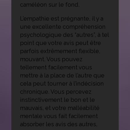
caméléon sur le fond.
L’empathie est prégnante, il y a
une excellente compréhension
psychologique des “autres”, à tel
point que votre avis peut être
parfois extrêmement flexible,
mouvant. Vous pouvez
tellement facilement vous
mettre à la place de l’autre que
cela peut tourner à l’indécision
chronique. Vous percevez
instinctivement le bon et le
mauvais, et votre malléabilité
mentale vous fait facilement
absorber les avis des autres,