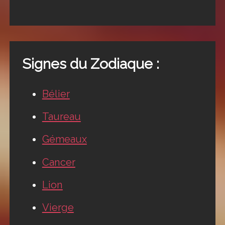
Signes du Zodiaque :
Bélier
Taureau
Gémeaux
Cancer
Lion
Vierge