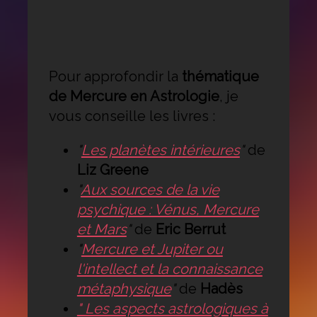
Pour approfondir la
thématique
de Mercure en Astrologie
, je
vous conseille les livres :
"
Les planètes intérieures
"
de
Liz Greene
"
Aux sources de la vie
psychique : Vénus, Mercure
et Mars
"
de
Eric Berrut
"
Mercure et Jupiter ou
l'intellect et la connaissance
métaphysique
"
de
Hadès
" Les aspects astrologiques à