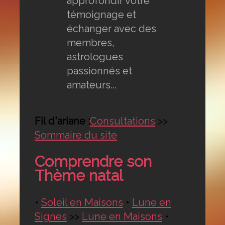
approfondir votre
témoignage et
échanger avec des
membres,
astrologues
passionnés et
amateurs...
Fil d'ariane :
Consultations
>>
Sommaire du site
Comprendre son
Thème natal
•
Soleil en Maisons
•
Lune en
Signes
>>
Lune en Maisons
•