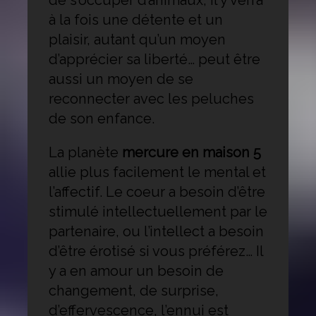
à la fois une détente et un
plaisir, autant qu’un moyen
d’apprécier sa liberté… peut être
aussi un moyen de se
reconnecter avec les peluches
de son enfance.
La planète
mercure en maison 5
allie plus facilement le mental et
l’affectif. Le coeur a besoin d’être
stimulé intellectuellement par le
partenaire, ou l’intellect a besoin
d’être érotisé si vous préférez… Il
y a en amour un besoin de
changement, de surprise,
d’effervescence, l’ennui est