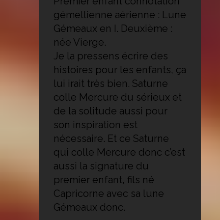
Premier enfant connotation
gémellienne aérienne : Lune
Gémeaux en I. Deuxième :
née Vierge.
Je la pressens écrire des
histoires pour les enfants, ça
lui irait très bien. Saturne
colle Mercure du sérieux et
de la solitude aussi pour
son inspiration est
nécessaire. Et ce Saturne
qui colle Mercure donc c’est
aussi la signature du
premier enfant, fils né
Capricorne avec sa lune
Gémeaux donc.