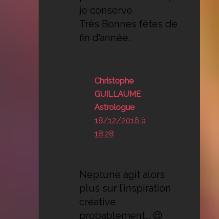
je conserve
Très Bonnes fêtes de
fin d’année.
Christophe
GUILLAUME
Astrologue
18/12/2016 à
18:28
Neptune agit alors
plus sur l’inspiration
créative
probablement… 😉