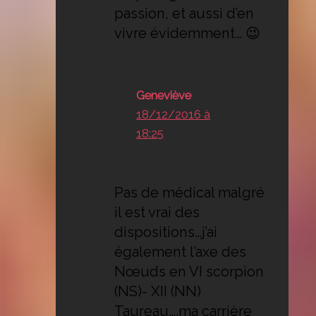
passion, et aussi d’en
vivre évidemment… 😉
Geneviève
18/12/2016 à
18:25
Pas de médical malgré
il est vrai des
dispositions…j’ai
également l’axe des
Nœuds en VI scorpion
(NS)- XII (NN)
Taureau….ma carrière