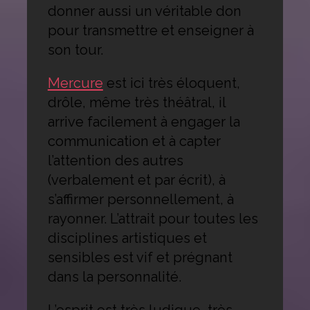
donner aussi un véritable don
pour transmettre et enseigner à
son tour.
Mercure
est ici très éloquent,
drôle, même très théâtral, il
arrive facilement à engager la
communication et à capter
l’attention des autres
(verbalement et par écrit), à
s’affirmer personnellement, à
rayonner. L’attrait pour toutes les
disciplines artistiques et
sensibles est vif et prégnant
dans la personnalité.
L’esprit est très ludique, très