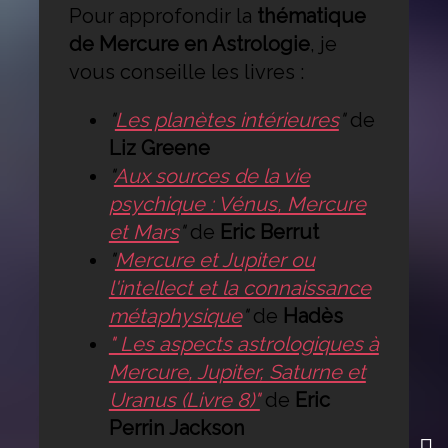
Pour approfondir la
thématique
de Mercure en Astrologie
, je
vous conseille les livres :
"
Les planètes intérieures
"
de
Liz Greene
"
Aux sources de la vie
psychique : Vénus, Mercure
et Mars
"
de
Eric Berrut
"
Mercure et Jupiter ou
l'intellect et la connaissance
métaphysique
"
de
Hadès
" Les aspects astrologiques à
Mercure, Jupiter, Saturne et
Uranus (Livre 8)"
de
Eric
Perrin Jackson