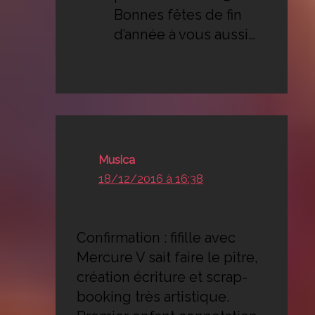
Bonnes fêtes de fin
d’année à vous aussi…
Musica
18/12/2016 à 16:38
Confirmation : fifille avec
Mercure V sait faire le pître,
création écriture et scrap-
booking très artistique.