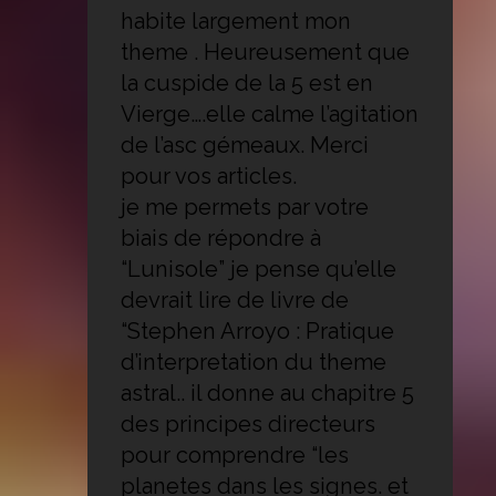
habite largement mon
theme . Heureusement que
la cuspide de la 5 est en
Vierge….elle calme l’agitation
de l’asc gémeaux. Merci
pour vos articles.
je me permets par votre
biais de répondre à
“Lunisole” je pense qu’elle
devrait lire de livre de
“Stephen Arroyo : Pratique
d’interpretation du theme
astral.. il donne au chapitre 5
des principes directeurs
pour comprendre “les
planetes dans les signes. et