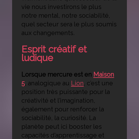
vie nous investirons le plus
notre mental, notre sociabilité,
quel secteur sera le plus soumis
aux changements.
Esprit créatif et
ludique
Lorsque mercure est en
Maison
5
, analogique au
Lion
, c’est une
position très puissante pour la
créativité et l’imagination,
également pour renforcer la
sociabilité, la curiosité. La
planète peut ici booster les
capacités d’apprentissage et