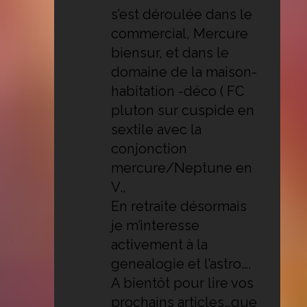
s’est déroulée dans le
commercial, Mercure
biensur, et dans le
domaine de la maison-
habitation -déco ( FC
pluton sur cuspide en
sextile avec la
conjonction
mercure/Neptune en
V.,
En retraite désormais
je m’interesse
activement à la
genealogie et l’astro….
A bientôt pour lire vos
prochains articles…que