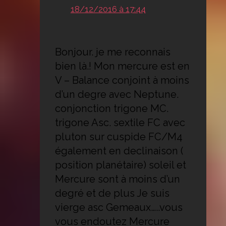
18/12/2016 à 17:44
Bonjour. je me reconnais
bien là.! Mon mercure est en
V – Balance conjoint à moins
d’un degre avec Neptune.
conjonction trigone MC.
trigone Asc. sextile FC avec
pluton sur cuspide FC/M4
également en declinaison (
position planétaire) soleil et
Mercure sont à moins d’un
degré et de plus Je suis
vierge asc Gemeaux…..vous
vous endoutez Mercure