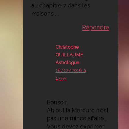
au chapitre 7 dans les
maisons . .
Répondre
Christophe
GUILLAUME
Astrologue
18/12/2016 à
17:55
Bonsoir,
Ah oui là Mercure n’est
pas une mince affaire…
Vous devez exprimer