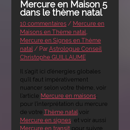
Mercure en Maison 5
dans le thème natal
10 commentaires
/
Mercure en
Maisons en Thème natal
,
Mercure en Signes en Thème
natal
/ Par
Astrologue Conseil
Christophe GUILLAUME
Il s’agit ici d’énergies globales
qu’il faut impérativement
nuancer selon votre thème, voir
l’article
Mercure en maisons
;
pour l’interprétation du mercure
de votre
Thème natal
voir
Mercure en signes
, et voir aussi
Mercure en transit
pour suivre