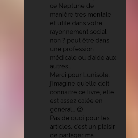
ce Neptune de
manière très mentale
et utile dans votre
rayonnement social
non ? peut être dans
une profession
médicale ou d’aide aux
autres…
Merci pour Lunisole,
j’imagine qu’elle doit
connaitre ce livre, elle
est assez calée en
général… 😉
Pas de quoi pour les
articles, c’est un plaisir
de partager ma