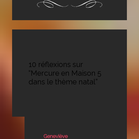
10 réflexions sur
“Mercure en Maison 5
dans le thème natal”
Geneviève