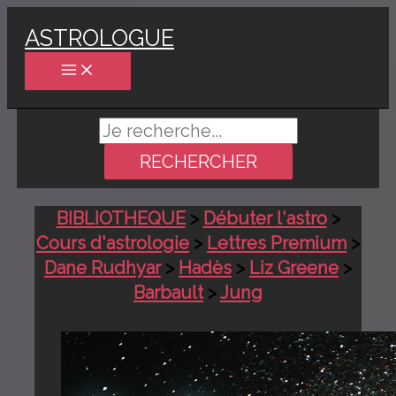
Aller
ASTROLOGUE
au
contenu
Rechercher :
BIBLIOTHEQUE
>
Débuter l'astro
>
Cours d'astrologie
>
Lettres Premium
>
Dane Rudhyar
>
Hadès
>
Liz Greene
>
Barbault
>
Jung