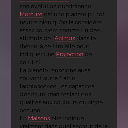
son évolution quotidienne.
Mercure
est une planète plutôt
neutre bien qu’on la considère
assez souvent comme un des
attributs de l’
Animus
dans le
thème, à ce titre elle peut
indiquer une
Projection
de
celui-ci.
La planète renseigne aussi
souvent sur la fratrie,
l’adolescence, les capacités
d’écriture, manifestant des
qualités aux couleurs du signe
occupé.
En
Maisons
elle indique
vraiment dans quel secteur de la