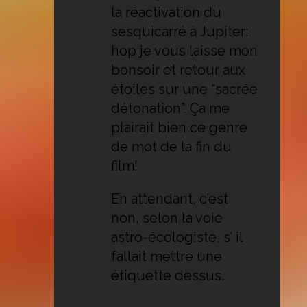
la réactivation du
sesquicarré à Jupiter:
hop je vous laisse mon
bonsoir et retour aux
étoiles sur une “sacrée
détonation”. Ça me
plairait bien ce genre
de mot de la fin du
film!
En attendant, c’est
non, selon la voie
astro-écologiste, s’ il
fallait mettre une
étiquette dessus.