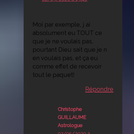
Moi par exemple, j ai
absolument eu TOUT ce
que je ne voulais pas,
pourtant Dieu sait que je n
en voulais pas, et ça eu
comme effet de recevoir
tout le paquet!
Répondre
Christophe
GUILLAUME
Astrologue
03/05/2020 à