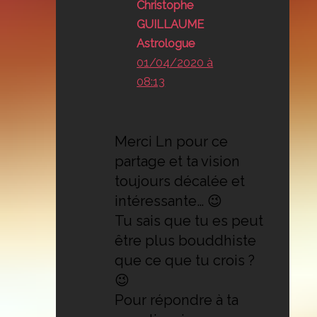
Christophe
GUILLAUME
Astrologue
01/04/2020 à
08:13
Merci Ln pour ce
partage et ta vision
toujours décalée et
intéressante… 😉
Tu sais que tu es peut
être plus bouddhiste
que ce que tu crois ?
😉
Pour répondre à ta