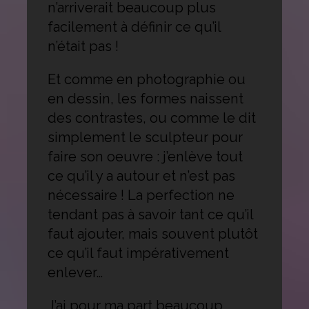
n’arriverait beaucoup plus
facilement à définir ce qu’il
n’était pas !
Et comme en photographie ou
en dessin, les formes naissent
des contrastes, ou comme le dit
simplement le sculpteur pour
faire son oeuvre : j’enlève tout
ce qu’il y a autour et n’est pas
nécessaire ! La perfection ne
tendant pas à savoir tant ce qu’il
faut ajouter, mais souvent plutôt
ce qu’il faut impérativement
enlever…
J’ai pour ma part beaucoup