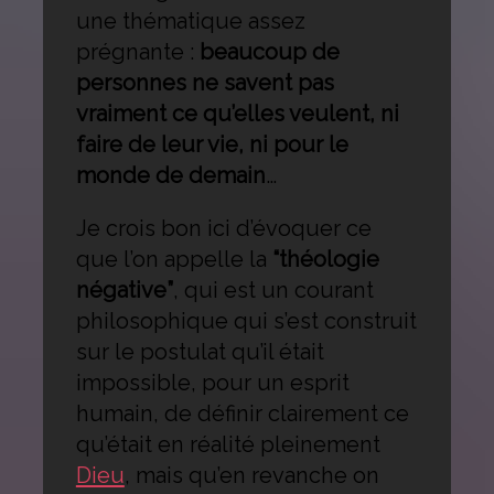
une thématique assez
prégnante :
beaucoup de
personnes ne savent pas
vraiment ce qu’elles veulent, ni
faire de leur vie, ni pour le
monde de demain
…
Je crois bon ici d’évoquer ce
que l’on appelle la
“théologie
négative”
, qui est un courant
philosophique qui s’est construit
sur le postulat qu’il était
impossible, pour un esprit
humain, de définir clairement ce
qu’était en réalité pleinement
Dieu
, mais qu’en revanche on