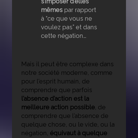
s’imposer d’elles
mêmes
par rapport
à “ce que vous ne
voulez pas” et dans
cette négation…
Mais il peut être complexe dans
notre société moderne, comme
pour l’esprit humain, de
comprendre que parfois
l’absence d’action est la
meilleure action possible
, de
comprendre que l’absence de
quelque chose, ou le vide, ou la
négation,
équivaut à quelque