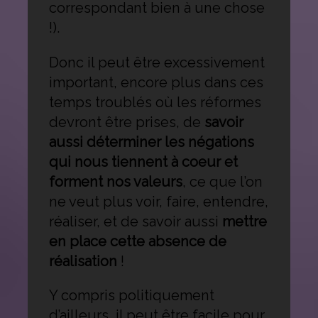
correspondant bien à une chose
!).
Donc il peut être excessivement
important, encore plus dans ces
temps troublés où les réformes
devront être prises, de
savoir
aussi déterminer les négations
qui nous tiennent à coeur et
forment nos valeurs
, ce que l’on
ne veut plus voir, faire, entendre,
réaliser, et de savoir aussi
mettre
en place cette absence de
réalisation
!
Y compris politiquement
d’ailleurs, il peut être facile pour