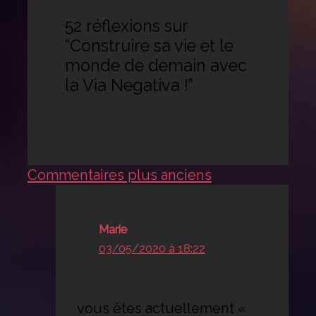
52 réflexions sur
“Construire sa vie et le
monde de demain avec
la Via Negativa !”
Commentaires
Commentaires plus anciens
plus
récents
Marie
03/05/2020 à 18:22
vous êtes actuellement «