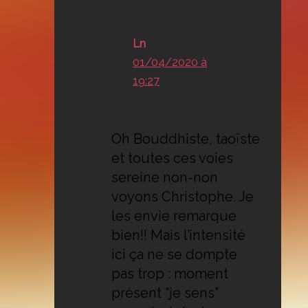
Ln
01/04/2020 à
19:27
Oh Bouddhiste, taoïste
et toutes ces voies
sereine non-non
voyons Christophe. Je
les envie remarque
bien!! Mais l’intensité
ici ça ne se dompte
pas trop : moment
présent “je sens”