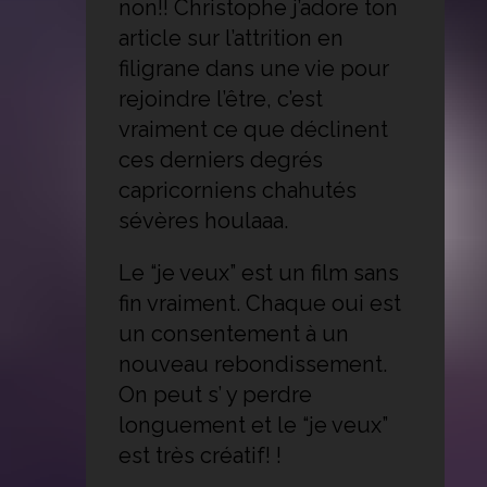
non!! Christophe j’adore ton
article sur l’attrition en
filigrane dans une vie pour
rejoindre l’être, c’est
vraiment ce que déclinent
ces derniers degrés
capricorniens chahutés
sévères houlaaa.
Le “je veux” est un film sans
fin vraiment. Chaque oui est
un consentement à un
nouveau rebondissement.
On peut s’ y perdre
longuement et le “je veux”
est très créatif! !