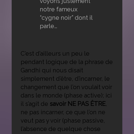
voyons justement
notre fameux
“cygne noir” dont il
parle…
C’est d’ailleurs un peu le
pendant logique de la phrase de
Gandhi qui nous disait
simplement d’être, d’incarner, le
changement que l’on voulait voir
dans le monde (phase active); ici
il s’agit de
savoir NE PAS ÊTRE
,
ne pas incarner, ce que l’on ne
veut pas y voir (phase passive,
l’absence de quelque chose