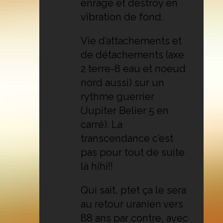
enragé et destroy en
vibration de fond.
Vie d’attachements et
de détachements (axe
2 terre-8 eau et noeud
nord aussi) sur un
rythme guerrier
(Jupiter Belier 5 en
carré). La
transcendance c’est
pas pour tout de suite
là hihi!!
Qui sait, ptet ça le sera
au retour uranien vers
88 ans par contre, avec