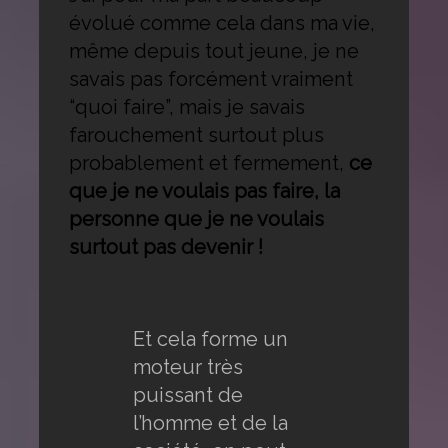
évolué comme cela dans ma vie,
même depuis tout jeune, je ne
savais pas forcément vraiment
“quoi faire”, mais je savais
farouchement surtout plus
probablement et fermement,
ce
que je ne voulais pas faire, la
personne que je ne voulais
surtout pas devenir !
Et cela forme un
moteur très
puissant de
l’homme et de la