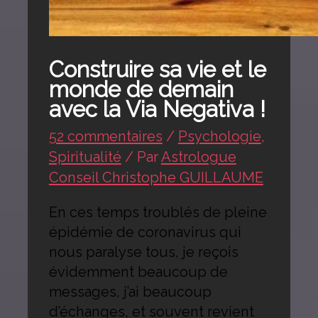
Construire sa vie et le
monde de demain
avec la Via Negativa !
52 commentaires
/
Psychologie
,
Spiritualité
/ Par
Astrologue
Conseil Christophe GUILLAUME
En ces temps troublés de pleine
épidémie de coronavirus qui
nous paralyse tous, je reçois
évidemment beaucoup de
messages, j’ai beaucoup
d’échanges, et souvent revient