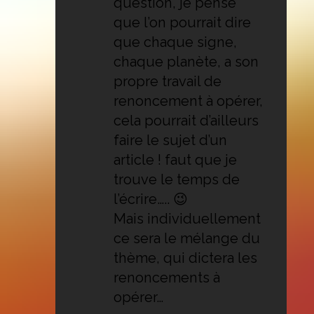
question, je pense
que l’on pourrait dire
que chaque signe,
chaque planète, a son
propre travail de
renoncement à opérer,
cela pourrait d’ailleurs
faire le sujet d’un
article ! faut que je
trouve le temps de
l’écrire….. 😉
Mais individuellement
ce sera le mélange du
thème, qui dictera les
renoncements à
opérer…