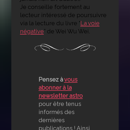
Je conseille fortement au
lecteur intéressé de poursuivre
via la lecture du livre “
La voie
négative
” de Wei Wu Wei.
Pensez à
vous
abonner à la
newsletter astro
pour être tenus
informés des
dernières
publications ! Ainsi