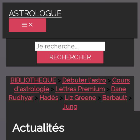
Aller
ASTROLOGUE
au
contenu
Rechercher :
BIBLIOTHEQUE
>
Débuter l'astro
>
Cours
d'astrologie
>
Lettres Premium
>
Dane
Rudhyar
>
Hadès
>
Liz Greene
>
Barbault
>
Jung
Actualités