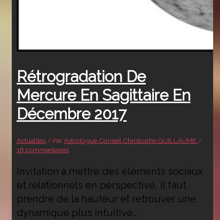
Rétrogradation De
Mercure En Sagittaire En
Décembre 2017
Actualités
/ Par
Astrologue Conseil Christophe GUILLAUME
/
16 commentaires
Invitation à mettre des éléments sociaux
et relationnels en perspective, il faut
prendre de la hauteur et retrouver une
dynamique plus intuitive…