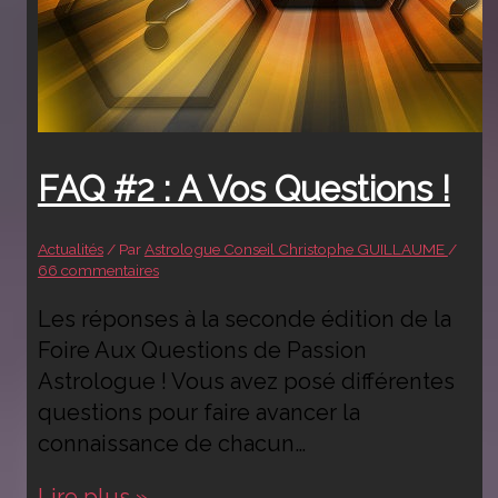
FAQ #2 : A Vos Questions !
Actualités
/ Par
Astrologue Conseil Christophe GUILLAUME
/
66 commentaires
Les réponses à la seconde édition de la
Foire Aux Questions de Passion
Astrologue ! Vous avez posé différentes
questions pour faire avancer la
connaissance de chacun…
FAQ
Lire plus »