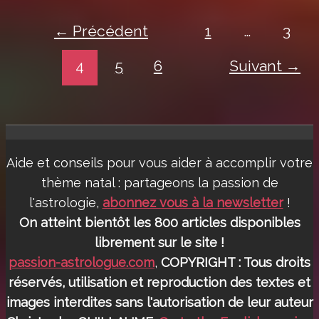
Mercure
en
←
Précédent
1
…
3
Vierge
en
4
5
6
Suivant
→
Août
2017
Aide et conseils pour vous aider à accomplir votre
thème natal : partageons la passion de
l'astrologie,
abonnez vous à la newsletter
!
On atteint bientôt les 800 articles disponibles
librement sur le site !
passion-astrologue.com
,
COPYRIGHT : Tous droits
réservés, utilisation et reproduction des textes et
images interdites sans l'autorisation de leur auteur