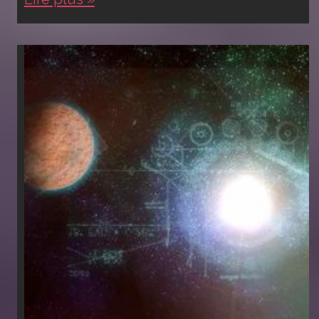
#2
:
A
vos
questions
!