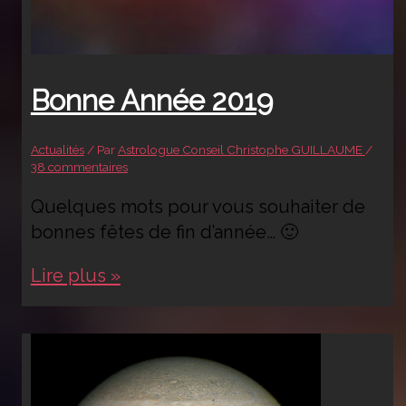
Bonne Année 2019
Actualités
/ Par
Astrologue Conseil Christophe GUILLAUME
/
38 commentaires
Quelques mots pour vous souhaiter de
bonnes fêtes de fin d’année… 🙂
Bonne
Lire plus »
année
2019