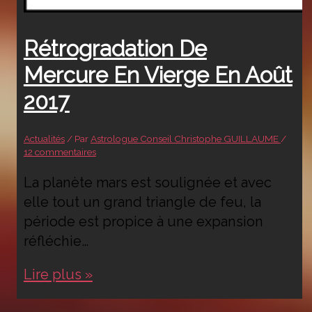
Rétrogradation De
Mercure En Vierge En Août
2017
Actualités
/ Par
Astrologue Conseil Christophe GUILLAUME
/
12 commentaires
La planète mars est soulignée et avec
elle tout un grand triangle de feu, la
période est propice à une expansion
réfléchie…
Rétrogradation
Lire plus »
de