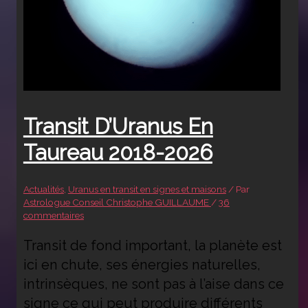
Transit D’Uranus En
Taureau 2018-2026
Actualités
,
Uranus en transit en signes et maisons
/ Par
Astrologue Conseil Christophe GUILLAUME
/
36
commentaires
Transit de fond important, la planète est
ici en chute, ses énergies naturelles,
intrinsèques, ne sont pas à l’aise dans ce
signe ce qui peut produire différents